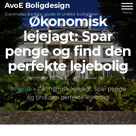
Videre
AvoE Boligdesign
til
Menu
Danmarks bedste guide til unikke boligideer
Økonomisk
indhold
lejejagt: Spar
penge og find den
perfekte lejebolig
december 29, 2023
Af
Slukket
Avoe.dk
»
Økonomisk lejejagt: Spar penge
og find den perfekte lejebolig