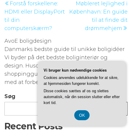
Forstå forskellene:
Møbleret lejlighed i
indlæg
i
HDMI eller DisplayPort
København: En guide
til din
til at finde dit
computerskærm?
drømmehjem
AvoE boligdesign
Danmarks bedste guide til unikke boligidéer
Vi byder på det bedste boliginteriør og
design. Husdesign, pooja-værelser og
Vi bruger kun nødvendige cookies
shoppingguider. Alt sammen for at hjælpe
Cookies anvendes udelukkende for at sikre,
med at forbedre, hvordan dit hjem ville se ud.
at hjemmesiden fungerer korrekt.
Disse cookies sættes af os og slettes
Søg
automatisk, når din session slutter eller efter
kort tid.
Søg
OK
Recent Posts