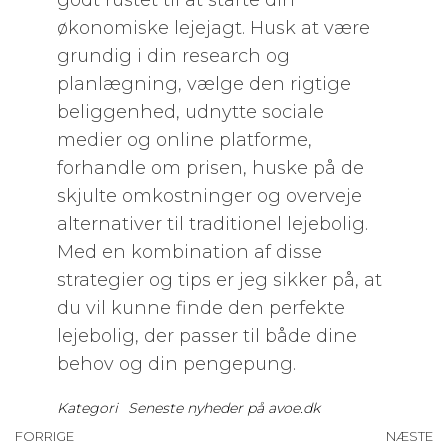
godt rustet til at starte din
økonomiske lejejagt. Husk at være
grundig i din research og
planlægning, vælge den rigtige
beliggenhed, udnytte sociale
medier og online platforme,
forhandle om prisen, huske på de
skjulte omkostninger og overveje
alternativer til traditionel lejebolig.
Med en kombination af disse
strategier og tips er jeg sikker på, at
du vil kunne finde den perfekte
lejebolig, der passer til både dine
behov og din pengepung.
Kategori
Seneste nyheder på avoe.dk
Indlægsnavigation
Forrige
FORRIGE
NÆSTE
N