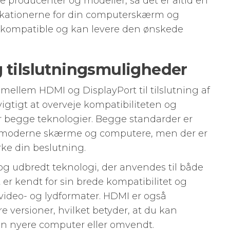
e producenter og modeller, så det er altid en
fikationerne for din computerskærm og
er kompatible og kan levere den ønskede
g tilslutningsmuligheder
mellem HDMI og DisplayPort til tilslutning af
gtigt at overveje kompatibiliteten og
r begge teknologier. Begge standarder er
s moderne skærme og computere, men der er
rke din beslutning.
 udbredt teknologi, der anvendes til både
er kendt for sin brede kompatibilitet og
 video- og lydformater. HDMI er også
versioner, hvilket betyder, at du kan
 en nyere computer eller omvendt.