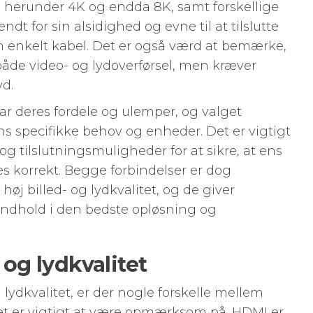
, herunder 4K og endda 8K, samt forskellige
ndt for sin alsidighed og evne til at tilslutte
n enkelt kabel. Det er også værd at bemærke,
både video- og lydoverførsel, men kræver
yd.
r deres fordele og ulemper, og valget
s specifikke behov og enheder. Det er vigtigt
g tilslutningsmuligheder for at sikre, at ens
s korrekt. Begge forbindelser er dog
høj billed- og lydkvalitet, og de giver
indhold i den bedste opløsning og
- og lydkvalitet
 lydkvalitet, er der nogle forskelle mellem
t er vigtigt at være opmærksom på. HDMI er