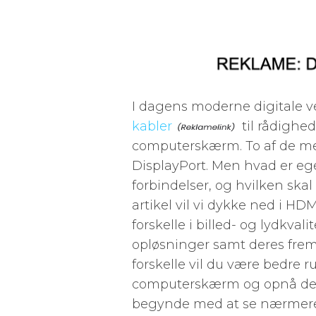
I dagens moderne digitale ve
kabler
til rådighed
computerskærm. To af de m
DisplayPort. Men hvad er ege
forbindelser, og hvilken sk
artikel vil vi dykke ned i H
forskelle i billed- og lydkval
opløsninger samt deres fremt
forskelle vil du være bedre ru
computerskærm og opnå den b
begynde med at se nærmere 