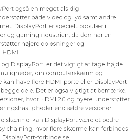
yPort også en meget alsidig
nderstøtter både video og lyd samt andre
et. DisplayPort er specielt populær i
oner og gamingindustrien, da den har en
tøtter højere opløsninger og
d HDMI.
g DisplayPort, er det vigtigt at tage højde
ngsmuligheder, din computerskærm og
kan have flere HDMI-porte eller DisplayPort-
begge dele. Det er også vigtigt at bemærke,
versioner, hvor HDMI 2.0 og nyere understøtter
eringshastigheder end ældre versioner.
flere skærme, kan DisplayPort være et bedre
isy chaining, hvor flere skærme kan forbindes
t DisplayPort-forbindelse.