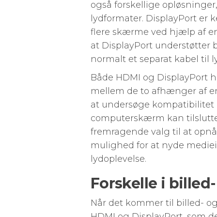
også forskellige opløsninger
lydformater. DisplayPort er ke
flere skærme ved hjælp af e
at DisplayPort understøtter 
normalt et separat kabel til l
Både HDMI og DisplayPort ha
mellem de to afhænger af en
at undersøge kompatibilitet o
computerskærm kan tilslutte
fremragende valg til at opnå 
mulighed for at nyde medie
lydoplevelse.
Forskelle i billed
Når det kommer til billed- og
HDMI og DisplayPort, som de