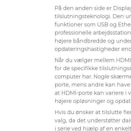
På den anden side er Displa
tilslutningsteknologi. Den u
funktioner som USB og Ethern
professionelle arbejdsstati
højere båndbredde og unders
opdateringshastigheder en
Når du vælger mellem HDMI o
for de specifikke tilslutni
computer har. Nogle skærme 
porte, mens andre kan have 
at HDMI-porte kan variere i 
højere opløsninger og opdat
Hvis du ønsker at tilslutte 
valg, da det understøtter da
i serie ved hjælp af en enkel