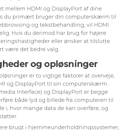
et mellem HDMI og DisplayPort af dine
vis du primært bruger din computerskærm til
bbrowsing og tekstbehandling, vil HDMI
elig. Hvis du derimod har brug for højere
eringshastigheder eller ønsker at tilslutte
t være det bedre valg.
gheder og opløsninger
øsninger er to vigtige faktorer at overveje,
 og DisplayPort til sin computerskærm.
media Interface) og DisplayPort er begge
erføre både lyd og billede fra computeren til
e i, hvor mange data de kan overføre, og
tøtter.
være brugt i hjemmeunderholdningssystemer,