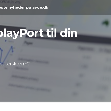
ste nyheder på avoe.dk
layPort til din
omputerskærm?