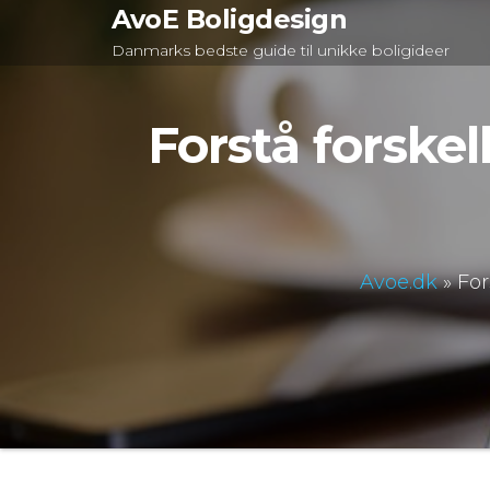
Videre
AvoE Boligdesign
til
Danmarks bedste guide til unikke boligideer
indhold
Forstå forskel
Avoe.dk
»
For