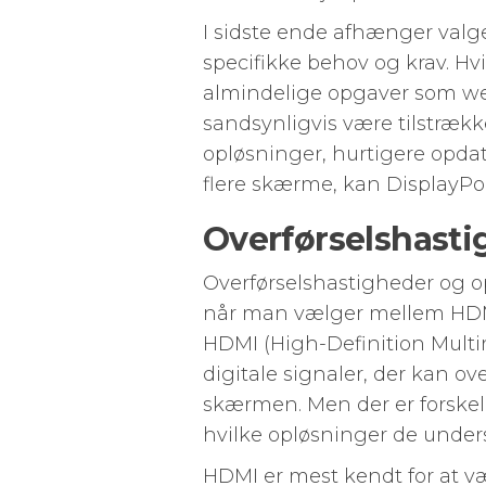
I sidste ende afhænger valg
specifikke behov og krav. H
almindelige opgaver som we
sandsynligvis være tilstrækk
opløsninger, hurtigere opdat
flere skærme, kan DisplayPor
Overførselshasti
Overførselshastigheder og opl
når man vælger mellem HDMI
HDMI (High-Definition Multi
digitale signaler, der kan ov
skærmen. Men der er forskell
hvilke opløsninger de unders
HDMI er mest kendt for at 