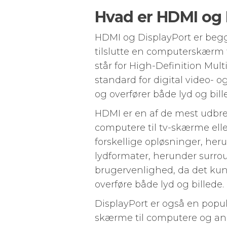
Hvad er HDMI og 
HDMI og DisplayPort er begge 
tilslutte en computerskærm 
står for High-Definition Mul
standard for digital video- o
og overfører både lyd og bille
HDMI er en af de mest udbredt
computere til tv-skærme elle
forskellige opløsninger, her
lydformater, herunder surro
brugervenlighed, da det kun k
overføre både lyd og billede.
DisplayPort er også en populæ
skærme til computere og and