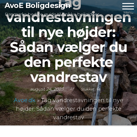
Tag
Videre
AvoE Boligdesign
vandrestavningen
til
Menu
Danmarks bedste guide til unikke boligideer
indhold
til nye højder:
Sådan vælger du
den perfekte
vandrestav
august 24, 2023
Af
Slukket
Avoe.dk
»
Tag vandrestavningen til nye
højder: Sådan vælger du den perfekte
vandrestav