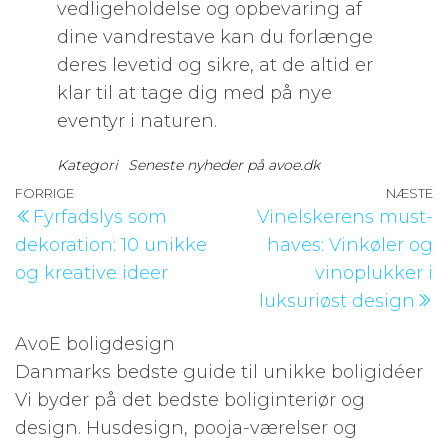
vedligeholdelse og opbevaring af
dine vandrestave kan du forlænge
deres levetid og sikre, at de altid er
klar til at tage dig med på nye
eventyr i naturen.
Kategori
Seneste nyheder på avoe.dk
Indlægsnavigation
Forrige
FORRIGE
NÆSTE
N
Fyrfadslys som
Vinelskerens must-
indlæg
i
dekoration: 10 unikke
haves: Vinkøler og
og kreative ideer
vinoplukker i
luksuriøst design
AvoE boligdesign
Danmarks bedste guide til unikke boligidéer
Vi byder på det bedste boliginteriør og
design. Husdesign, pooja-værelser og