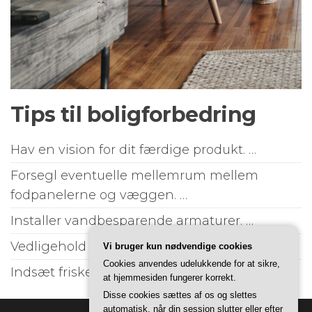
Tips til boligforbedring
Hav en vision for dit færdige produkt. …
Forsegl eventuelle mellemrum mellem
fodpanelerne og væggen. …
Installer vandbesparende armaturer. …
Vedligehold dit hjems nedløbsrør. …
Vi bruger kun nødvendige cookies
Cookies anvendes udelukkende for at sikre,
Indsæt friske blomster. …
at hjemmesiden fungerer korrekt.
Disse cookies sættes af os og slettes
automatisk, når din session slutter eller efter