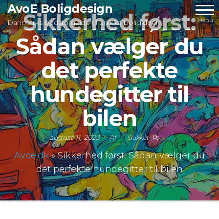
Videre
AvoE Boligdesign
Sikkerhed først:
til
Menu
Danmarks bedste guide til unikke boligideer
indhold
Sådan vælger du
det perfekte
hundegitter til
bilen
august 11, 2023
Af
Slukket
Avoe.dk
»
Sikkerhed først: Sådan vælger du
det perfekte hundegitter til bilen