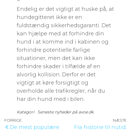
Endelig er det vigtigt at huske på, at
hundegitteret ikke er en
fuldstændig sikkerhedsgaranti. Det
kan hjælpe med at forhindre din
hund i at komme ind i kabinen og
forhindre potentielle farlige
situationer, men det kan ikke
forhindre skader i tilfælde af en
alvorlig kollision. Derfor er det
vigtigt at køre forsigtigt og
overholde alle trafikregler, når du
har din hund med i bilen.
Kategori
Seneste nyheder på avoe.dk
Indlægsnavigation
Forrige
FORRIGE
NÆSTE
N
De mest populære
Fra historie til nutid:
indlæg
i