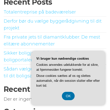
Recent Posts
Totalentreprise på badeværelser
Derfor bør du vælge byggerådgivning til dit
projekt
Fra private jets til diamantklubber: De mest
elitære abonnementer
Sikker boligjagt: Links til troværdige
Vi bruger kun nødvendige cookies
boligportaler
Cookies anvendes udelukkende for at sikre,
Sådan vælger du den rette ejendomsmægler
at hjemmesiden fungerer korrekt.
til dit boligsalg
Disse cookies sættes af os og slettes
automatisk, når din session slutter eller efter
kort tid.
Recent Comments
OK
Der er ingen kommentarer at vise.