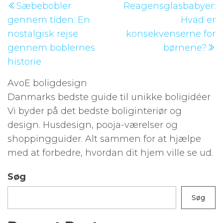
Sæbebobler
Reagensglasbabyer:
indlæg
i
gennem tiden: En
Hvad er
nostalgisk rejse
konsekvenserne for
gennem boblernes
børnene?
historie
AvoE boligdesign
Danmarks bedste guide til unikke boligidéer
Vi byder på det bedste boliginteriør og
design. Husdesign, pooja-værelser og
shoppingguider. Alt sammen for at hjælpe
med at forbedre, hvordan dit hjem ville se ud.
Søg
Søg