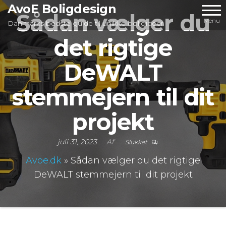
Videre
AvoE Boligdesign
Sådan vælger du
til
Menu
Danmarks bedste guide til unikke boligideer
indhold
det rigtige
DeWALT
stemmejern til dit
projekt
juli 31, 2023
Af
Slukket
Avoe.dk
»
Sådan vælger du det rigtige
DeWALT stemmejern til dit projekt