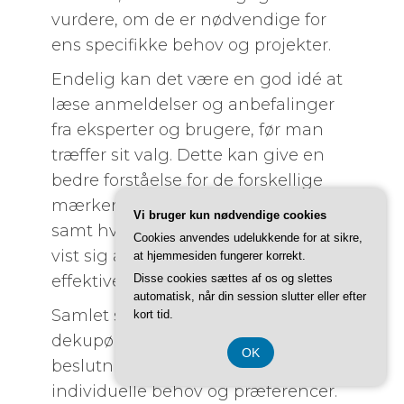
vurdere, om de er nødvendige for
ens specifikke behov og projekter.
Endelig kan det være en god idé at
læse anmeldelser og anbefalinger
fra eksperter og brugere, før man
træffer sit valg. Dette kan give en
bedre forståelse for de forskellige
mærker og modeller på markedet,
Vi bruger kun nødvendige cookies
samt hvilke savværktøjer der har
Cookies anvendes udelukkende for at sikre,
vist sig at være pålidelige og
at hjemmesiden fungerer korrekt.
effektive i praksis.
Disse cookies sættes af os og slettes
automatisk, når din session slutter eller efter
Samlet set er valgprocessen for en
kort tid.
dekupørsav en personlig
OK
beslutning, der afhænger af
individuelle behov og præferencer.