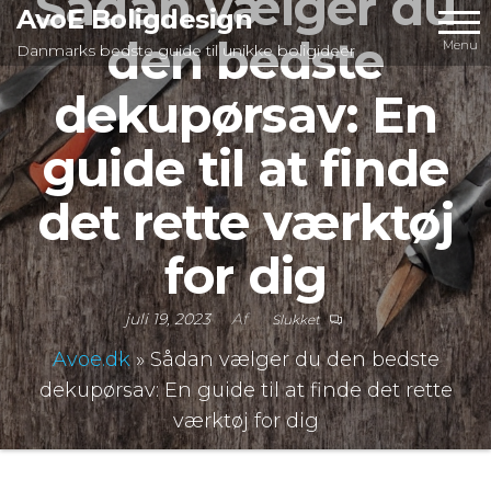
Sådan vælger du
Videre
AvoE Boligdesign
den bedste
til
Menu
Danmarks bedste guide til unikke boligideer
indhold
dekupørsav: En
guide til at finde
det rette værktøj
for dig
juli 19, 2023
Af
Slukket
Avoe.dk
»
Sådan vælger du den bedste
dekupørsav: En guide til at finde det rette
værktøj for dig