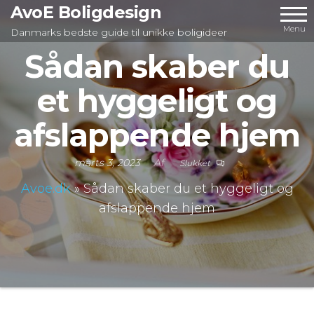
Videre
AvoE Boligdesign
til
Menu
Danmarks bedste guide til unikke boligideer
indhold
Sådan skaber du
et hyggeligt og
afslappende hjem
marts 3, 2023
Af
Slukket
Avoe.dk
»
Sådan skaber du et hyggeligt og
afslappende hjem