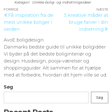
Kategori
Unikke bolig- og indretningsideer
Indlægsnavigation
Forrige
FORRIGE
NÆSTE
N
Få inspiration fra de
5 kreative måder at
indlæg
i
mest unikke boliger i
bruge farver i din
verden
indretning
AvoE boligdesign
Danmarks bedste guide til unikke boligidéer
Vi byder på det bedste boliginteriør og
design. Husdesign, pooja-værelser og
shoppingguider. Alt sammen for at hjælpe
med at forbedre, hvordan dit hjem ville se ud.
Søg
Søg