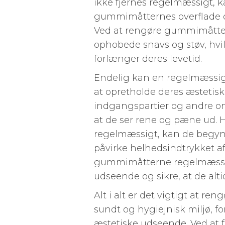
ikke fjernes regelmæssigt, 
gummimåtternes overflade og
Ved at rengøre gummimåtte
ophobede snavs og støv, hvi
forlænger deres levetid.
Endelig kan en regelmæssig
at opretholde deres æsteti
indgangspartier og andre omr
at de ser rene og pæne ud.
regelmæssigt, kan de begynd
påvirke helhedsindtrykket a
gummimåtterne regelmæssig
udseende og sikre, at de alt
Alt i alt er det vigtigt at r
sundt og hygiejnisk miljø, f
æstetiske udseende. Ved at 