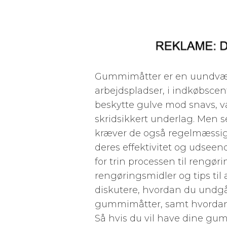
Gummimåtter er en uundværli
arbejdspladser, i indkøbscen
beskytte gulve mod snavs, va
skridsikkert underlag. Men 
kræver de også regelmæssig 
deres effektivitet og udseend
for trin processen til rengø
rengøringsmidler og tips til 
diskutere, hvordan du undgå
gummimåtter, samt hvordan
Så hvis du vil have dine gu