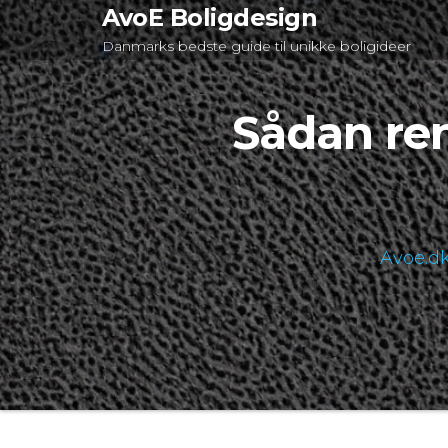
Videre
AvoE Boligdesign
til
Danmarks bedste guide til unikke boligideer
indhold
Sådan ren
Avoe.d