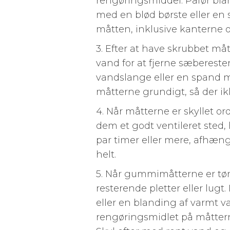
rengøringsmiddel. Påfør bl
med en blød børste eller en 
måtten, inklusive kanterne 
3. Efter at have skrubbet må
vand for at fjerne sæberest
vandslange eller en spand med
måtterne grundigt, så der ik
4. Når måtterne er skyllet ord
dem et godt ventileret sted, 
par timer eller mere, afhængi
helt.
5. Når gummimåtterne er tørre
resterende pletter eller lu
eller en blanding af varmt va
rengøringsmidlet på måttern