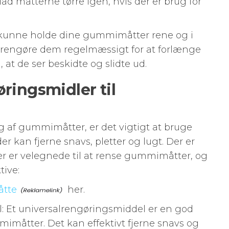
ad måtterne tørre igen, hvis der er brug for
du kunne holde dine gummimåtter rene og i
at rengøre dem regelmæssigt for at forlænge
 at de ser beskidte og slidte ud.
øringsmidler til
g af gummimåtter, er det vigtigt at bruge
er kan fjerne snavs, pletter og lugt. Der er
 der er velegnede til at rense gummimåtter, og
tive:
tte
her.
l: Et universalrengøringsmiddel er en god
mimåtter. Det kan effektivt fjerne snavs og