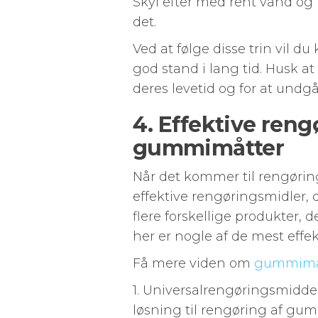
Skyl efter med rent vand og l
det.
Ved at følge disse trin vil 
god stand i lang tid. Husk 
deres levetid og for at undgå,
4. Effektive reng
gummimåtter
Når det kommer til rengørin
effektive rengøringsmidler, d
flere forskellige produkter,
her er nogle af de mest effek
Få mere viden om
gummimå
1. Universalrengøringsmidde
løsning til rengøring af gum