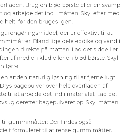
erfladen. Brug en blød børste eller en svamp
t og arbejde det ind i måtten. Skyl efter med
e helt, før den bruges igen.
igt rengøringsmiddel, der er effektivt til at
ummimåtter. Bland lige dele eddike og vand i
dingen direkte på måtten. Lad det sidde i et
fter af med en klud eller en blød børste. Skyl
 tørre.
en anden naturlig løsning til at fjerne lugt
Drys bagepulver over hele overfladen af
 til at arbejde det ind i materialet. Lad det
støvsug derefter bagepulveret op. Skyl måtten
t til gummimåtter: Der findes også
cielt formuleret til at rense gummimåtter.