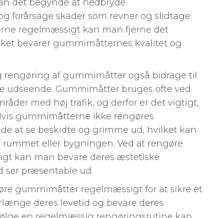
kan det begynde at nedbryde
 forårsage skader som revner og slidtage.
rne regelmæssigt kan man fjerne det
lket bevarer gummimåtternes kvalitet og
 rengøring af gummimåtter også bidrage til
ske udseende. Gummimåtter bruges ofte ved
åder med høj trafik, og derfor er det vigtigt,
 Hvis gummimåtterne ikke rengøres
e at se beskidte og grimme ud, hvilket kan
f rummet eller bygningen. Ved at rengøre
t kan man bevare deres æstetiske
id ser præsentable ud.
engøre gummimåtter regelmæssigt for at sikre et
orlænge deres levetid og bevare deres
følge en regelmæssig rengøringsrutine kan