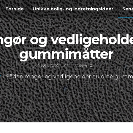
Forside
Unikke bolig- og indretningsideer
Sene
gør og vedligehold
gummimåtter
juli 28, 2023
Af
Slukket
k
»
Sådan rengør og vedligeholder du dine gumm