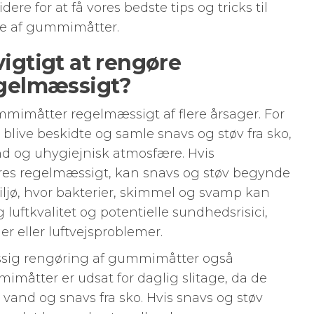
dere for at få vores bedste tips og tricks til
se af gummimåtter.
vigtigt at rengøre
gelmæssigt?
mmimåtter regelmæssigt af flere årsager. For
live beskidte og samle snavs og støv fra sko,
d og uhygiejnisk atmosfære. Hvis
es regelmæssigt, kan snavs og støv begynde
iljø, hvor bakterier, skimmel og svamp kan
ig luftkvalitet og potentielle sundhedsrisici,
er eller luftvejsproblemer.
sig rengøring af gummimåtter også
imåtter er udsat for daglig slitage, da de
, vand og snavs fra sko. Hvis snavs og støv