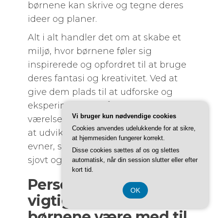
børnene kan skrive og tegne deres
ideer og planer.
Alt i alt handler det om at skabe et
miljø, hvor børnene føler sig
inspirerede og opfordret til at bruge
deres fantasi og kreativitet. Ved at
give dem plads til at udforske og
eksperimentere på deres eget
Vi bruger kun nødvendige cookies
værelse, kan man hjælpe dem med
Cookies anvendes udelukkende for at sikre,
at udvikle deres fantasi og kreative
at hjemmesiden fungerer korrekt.
evner, samtidig med at de har det
Disse cookies sættes af os og slettes
sjovt og hygger sig.
automatisk, når din session slutter eller efter
kort tid.
Personlige touch: Om
OK
vigtigheden af at lade
børnene være med til