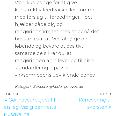
Vær ikke bange for at give
konstruktiv feedback eller komme
med forslag til forbedringer – det
hjælper både dig og
rengøringsfirmaet med at opnå det
bedste resultat. Ved at følge op
løbende og bevare et positivt
samarbejde sikrer du, at
rengøringen altid lever op til dine
standarder og tilpasses
virksomhedens udviklende behov.
Kategori
Seneste nyheder på avoe.dk
Indlægsnavigation
Forrige
FORRIGE
NÆSTE
N
Gør havearbejdet til
Renovering af
indlæg
i
en leg: Vælg den rette
skorsten
Husqvarna