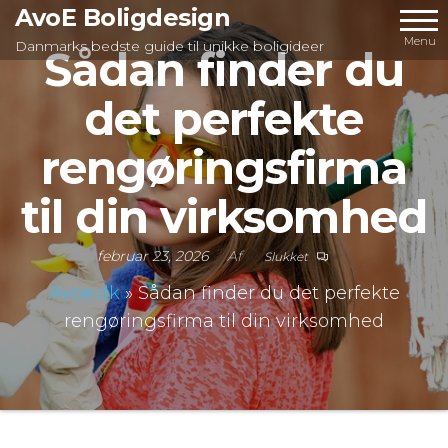
Videre
AvoE Boligdesign
til
Menu
Danmarks bedste guide til unikke boligideer
Sådan finder du
indhold
det perfekte
rengøringsfirma
til din virksomhed
februar 23, 2026
Af
Slukket
Avoe.dk
»
Sådan finder du det perfekte
rengøringsfirma til din virksomhed