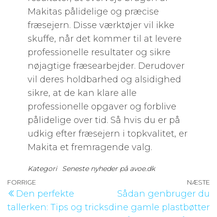
Makitas pålidelige og præcise
fræsejern. Disse værktøjer vil ikke
skuffe, når det kommer til at levere
professionelle resultater og sikre
nøjagtige fræsearbejder. Derudover
vil deres holdbarhed og alsidighed
sikre, at de kan klare alle
professionelle opgaver og forblive
pålidelige over tid. Så hvis du er på
udkig efter fræsejern i topkvalitet, er
Makita et fremragende valg.
Kategori
Seneste nyheder på avoe.dk
Indlægsnavigation
Forrige
FORRIGE
NÆSTE
N
Den perfekte
Sådan genbruger du
indlæg
i
tallerken: Tips og tricks
dine gamle plastbøtter