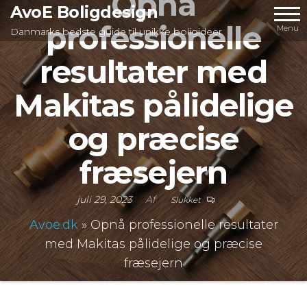
Opnå
Videre
AvoE Boligdesign
professionelle
til
Menu
Danmarks bedste guide til unikke boligideer
indhold
resultater med
Makitas pålidelige
og præcise
fræsejern
juli 29, 2023
Af
Slukket
Avoe.dk
»
Opnå professionelle resultater
med Makitas pålidelige og præcise
fræsejern