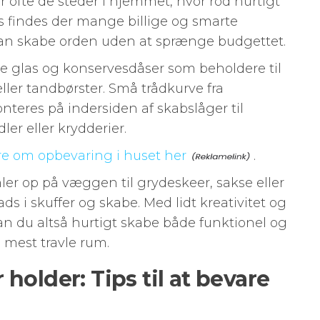
ofte de steder i hjemmet, hvor rod hurtigt
s findes der mange billige og smarte
kan skabe orden uden at sprænge budgettet.
 glas og konservesdåser som beholdere til
ler tandbørster. Små trådkurve fra
teres på indersiden af skabslåger til
er eller krydderier.
e om opbevaring i huset her
.
er op på væggen til grydeskeer, sakse eller
ads i skuffer og skabe. Med lidt kreativitet og
kan du altså hurtigt skabe både funktionel og
mest travle rum.
holder: Tips til at bevare