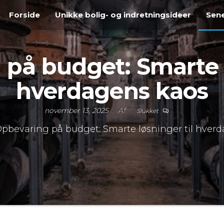
Forside
Unikke bolig- og indretningsideer
Sene
på budget: Smarte l
hverdagens kaos
november 13, 2025
Af
Slukket
pbevaring på budget: Smarte løsninger til hver