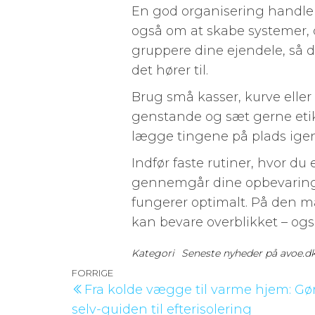
En god organisering handler
også om at skabe systemer, d
gruppere dine ejendele, så 
det hører til.
Brug små kasser, kurve eller
genstande og sæt gerne etike
lægge tingene på plads igen
Indfør faste rutiner, hvor 
gennemgår dine opbevaringsl
fungerer optimalt. På den m
kan bevare overblikket – ogs
Kategori
Seneste nyheder på avoe.d
Indlægsnavigation
Forrige
FORRIGE
Fra kolde vægge til varme hjem: Gø
indlæg
selv-guiden til efterisolering