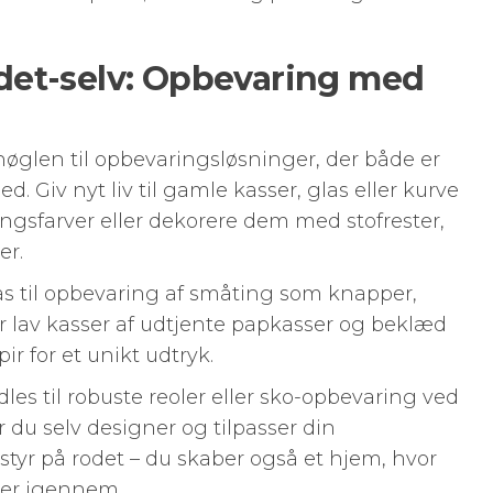
det-selv: Opbevaring med
øglen til opbevaringsløsninger, der både er
ed. Giv nyt liv til gamle kasser, glas eller kurve
ngsfarver eller dekorere dem med stofrester,
er.
las til opbevaring af småting som knapper,
er lav kasser af udtjente papkasser og beklæd
r for et unikt udtryk.
les til robuste reoler eller sko-opbevaring ved
r du selv designer og tilpasser din
 styr på rodet – du skaber også et hjem, hvor
ner igennem.