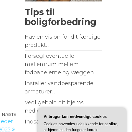
Tips til
boligforbedring
Hav en vision for dit færdige
produkt. …
Forsegl eventuelle
mellemrum mellem
fodpanelerne og væggen. …
Installer vandbesparende
armaturer. …
Vedligehold dit hjems
nedløbsrør. …
NÆSTE
Næste
Vi bruger kun nødvendige cookies
edet i
Indsæt friske blomster. …
indlæg
Cookies anvendes udelukkende for at sikre,
2025
at hjemmesiden fungerer korrekt.