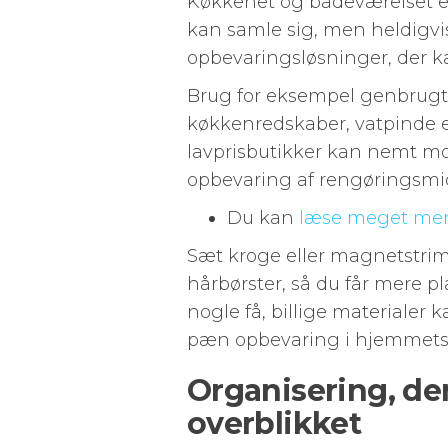
Køkkenet og badeværelset er 
kan samle sig, men heldigvi
opbevaringsløsninger, der 
Brug for eksempel genbrugte
køkkenredskaber, vatpinde el
lavprisbutikker kan nemt mon
opbevaring af rengøringsmidl
Du kan
læse meget mer
Sæt kroge eller magnetstriml
hårbørster, så du får mere pl
nogle få, billige materialer 
pæn opbevaring i hjemmets 
Organisering, der 
overblikket