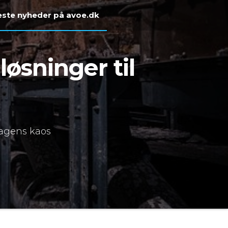
ste nyheder på avoe.dk
øsninger til
dagens kaos