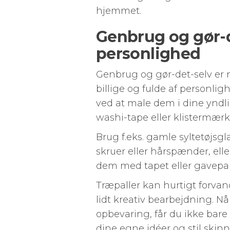
hjemmet.
Genbrug og gør-
personlighed
Genbrug og gør-det-selv er n
billige og fulde af personligh
ved at male dem i dine yndli
washi-tape eller klistermærk
Brug f.eks. gamle syltetøjsg
skruer eller hårspænder, ell
dem med tapet eller gavepapi
Træpaller kan hurtigt forvand
lidt kreativ bearbejdning. Nå
opbevaring, får du ikke bare
dine egne idéer og stil skin