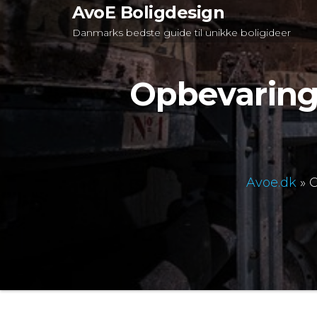
Videre
AvoE Boligdesign
til
Danmarks bedste guide til unikke boligideer
indhold
Opbevaring 
Avoe.dk
»
O