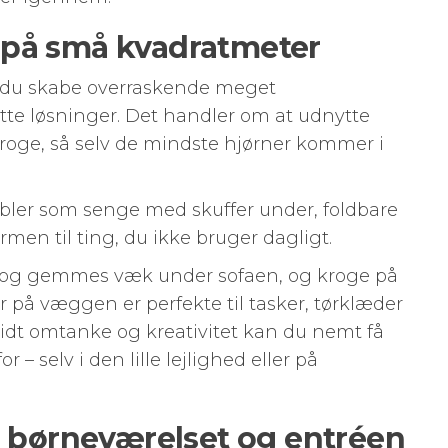
elv på små kvadratmeter
n du skabe overraskende meget
te løsninger. Det handler om at udnytte
oge, så selv de mindste hjørner kommer i
bler som senge med skuffer under, foldbare
rmen til ting, du ikke bruger dagligt.
s og gemmes væk under sofaen, og kroge på
r på væggen er perfekte til tasker, tørklæder
lidt omtanke og kreativitet kan du nemt få
or – selv i den lille lejlighed eller på
il børneværelset og entréen