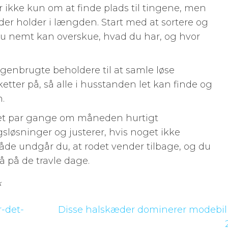
 ikke kun om at finde plads til tingene, men
er holder i længden. Start med at sortere og
du nemt kan overskue, hvad du har, og hvor
 genbrugte beholdere til at samle løse
tter på, så alle i husstanden let kan finde og
.
du et par gange om måneden hurtigt
øsninger og justerer, hvis noget ikke
åde undgår du, at rodet vender tilbage, og du
å på de travle dage.
k
r-det-
Disse halskæder dominerer modebill