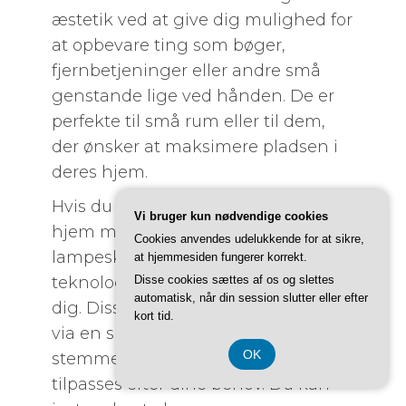
æstetik ved at give dig mulighed for
at opbevare ting som bøger,
fjernbetjeninger eller andre små
genstande lige ved hånden. De er
perfekte til små rum eller til dem,
der ønsker at maksimere pladsen i
deres hjem.
Hvis du er interesseret i at gøre dit
Vi bruger kun nødvendige cookies
hjem mere intelligent, kan
Cookies anvendes udelukkende for at sikre,
lampeskinner med indbygget
at hjemmesiden fungerer korrekt.
teknologi være det rigtige valg for
Disse cookies sættes af os og slettes
automatisk, når din session slutter eller efter
dig. Disse lampeskinner kan styres
kort tid.
via en smartphone eller
OK
stemmekommando og kan
tilpasses efter dine behov. Du kan