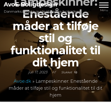
Lampeskinner:
Videre
AvoE Boligdesign
Enestående
til
Menu
Danmarks bedste guide til unikke boligideer
indhold
måder at tilføje
stil og
funktionalitet til
dit hjem
juli 17, 2023
Af
Slukket
Avoe.dk
»
Lampeskinner: Enestående
måder at tilføje stil og funktionalitet til dit
hjem