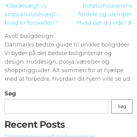
Indlægsnavigation
Badevægt vs.
Rotationslaserens
indlæg
i
kropsanalysevægt –
fordele og ulemper:
hvad er forskellen?
Hvad bør du vide?
AvoE boligdesign
Danmarks bedste guide til unikke boligidéer
Vi byder på det bedste boliginteriør og
design. Husdesign, pooja-værelser og
shoppingguider. Alt sammen for at hjælpe
med at forbedre, hvordan dit hjem ville se ud.
Søg
Søg
Recent Posts