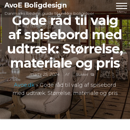
Videre
AvoE Boligdesign
til
Menu
Danmarks bedste guide til unikke boligideer
Gode råd til valg
indhold
af spisebord med
udtræk: Størrelse,
materiale og pris
marts 25, 2024
Af
Slukket
Avoe.dk
»
Gode råd til valg af spisebord
med udtræk: Størrelse, materiale og pris