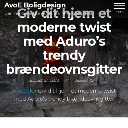
Videre
AvoE Boligdesign
Giv dit hjem et
til
Menu
Danmarks bedste guide til unikke boligideer
indhold
moderne twist
med Aduro’s
trendy
brændeovnsgitter
august 21, 2023
Af
Slukket
Avoe.dk
»
Giv dit hjem et moderne twist
med Aduro’s trendy brændeovnsgitter