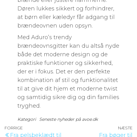
brænde eller justere flammerne.
Døren lukkes sikkert og forhindrer,
at børn eller kæledyr får adgang til
brændeovnen uden opsyn.
Med Aduro’s trendy
brændeovnsgitter kan du altså nyde
både det moderne design og de
praktiske funktioner og sikkerhed,
der er i fokus. Det er den perfekte
kombination af stil og funktionalitet
til at give dit hjem et moderne twist
og samtidig sikre dig og din families
tryghed.
Kategori
Seneste nyheder på avoe.dk
Indlægsnavigation
Forrige
FORRIGE
NÆSTE
N
Fra pelsbeklædt til
Fra bøger til