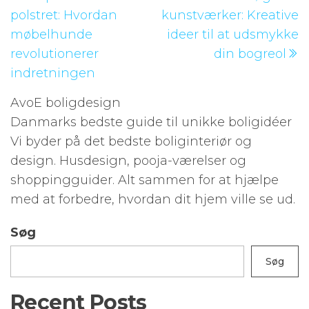
indlæg
i
polstret: Hvordan
kunstværker: Kreative
møbelhunde
ideer til at udsmykke
revolutionerer
din bogreol
indretningen
AvoE boligdesign
Danmarks bedste guide til unikke boligidéer
Vi byder på det bedste boliginteriør og
design. Husdesign, pooja-værelser og
shoppingguider. Alt sammen for at hjælpe
med at forbedre, hvordan dit hjem ville se ud.
Søg
Søg
Recent Posts