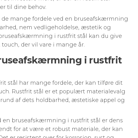
r til dine behov.
rske de mange fordele ved en bruseafskærmning
dbarhed, nem vedligeholdelse, æstetik og
bruseafskærmning i rustfrit stål kan du give
 touch, der vil vare i mange år.
ruseafskærmning i rustfrit
t stål har mange fordele, der kan tilføre dit
ch. Rustfrit stål er et populært materialevalg
rund af dets holdbarhed, æstetiske appel og
 en bruseafskærmning i rustfrit stål er dens
kendt for at være et robust materiale, der kan
et er resistent over for korrosion, rust og