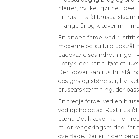
pletter, hvilket gør det ideel
En rustfri stål bruseafskærm
mange år og kræver minimal
En anden fordel ved rustfrit 
moderne og stilfuld udstrålin
badeværelsesindretninger. Ru
udtryk, der kan tilføre et luk
Derudover kan rustfrit stål og
designs og størrelser, hvilke
bruseafskærmning, der passer
En tredje fordel ved en brus
vedligeholdelse. Rustfrit stål
pænt. Det kræver kun en re
mildt rengøringsmiddel for 
overflade. Der er ingen behov