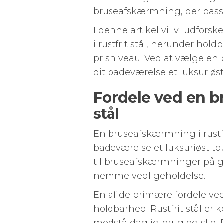
bruseafskærmning, der passe
I denne artikel vil vi udfo
i rustfrit stål, herunder hol
prisniveau. Ved at vælge en 
dit badeværelse et luksuriøst
Fordele ved en b
stål
En bruseafskærmning i rustfri
badeværelse et luksuriøst tou
til bruseafskærmninger på g
nemme vedligeholdelse.
En af de primære fordele ved
holdbarhed. Rustfrit stål er 
modstå daglig brug og slid. D