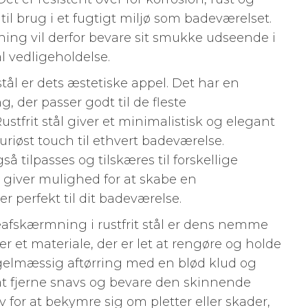
t til brug i et fugtigt miljø som badeværelset.
ning vil derfor bevare sit smukke udseende i
 vedligeholdelse.
stål er dets æstetiske appel. Det har en
g, der passer godt til de fleste
stfrit stål giver et minimalistisk og elegant
suriøst touch til ethvert badeværelse.
så tilpasses og tilskæres til forskellige
t giver mulighed for at skabe en
 perfekt til dit badeværelse.
eafskærmning i rustfrit stål er dens nemme
 er et materiale, der er let at rengøre og holde
gelmæssig aftørring med en blød klud og
at fjerne snavs og bevare den skinnende
 for at bekymre sig om pletter eller skader,