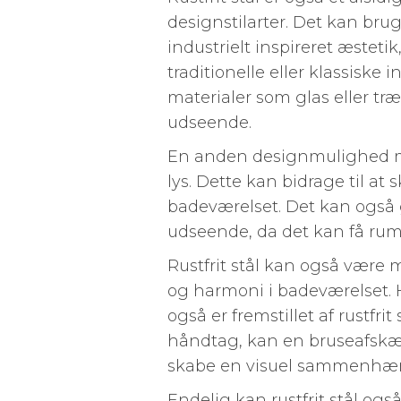
designstilarter. Det kan bru
industrielt inspireret æsteti
traditionelle eller klassisk
materialer som glas eller træ
udseende.
En anden designmulighed med 
lys. Dette kan bidrage til at
badeværelset. Det kan også g
udseende, da det kan få rumm
Rustfrit stål kan også være
og harmoni i badeværelset. 
også er fremstillet af rustfri
håndtag, kan en bruseafskæ
skabe en visuel sammenhæn
Endelig kan rustfrit stål ogs