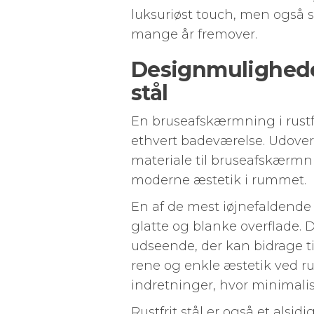
luksuriøst touch, men også si
mange år fremover.
Designmuligheder
stål
En bruseafskærmning i rustfrit
ethvert badeværelse. Udover 
materiale til bruseafskærmn
moderne æstetik i rummet.
En af de mest iøjnefaldende 
glatte og blanke overflade. 
udseende, der kan bidrage ti
rene og enkle æstetik ved r
indretninger, hvor minimalis
Rustfrit stål er også et alsidi