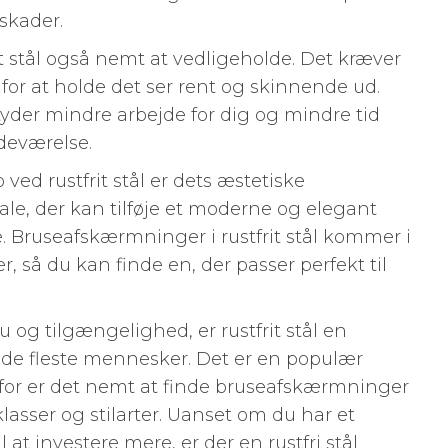
 skader.
t stål også nemt at vedligeholde. Det kræver
or at holde det ser rent og skinnende ud.
etyder mindre arbejde for dig og mindre tid
deværelse.
ed rustfrit stål er dets æstetiske
ale, der kan tilføje et moderne og elegant
. Bruseafskærmninger i rustfrit stål kommer i
er, så du kan finde en, der passer perfekt til
 og tilgængelighed, er rustfrit stål en
de fleste mennesker. Det er en populær
for er det nemt at finde bruseafskærmninger
risklasser og stilarter. Uanset om du har et
il at investere mere, er der en rustfri stål