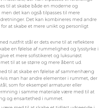
ges til at skabe både en moderne og
k, men det kan også tilpasses til mere
e indretninger. Det kan kombineres med andre
 for at skabe et mere unikt og personligt
rustfrit stål er dets evne til at reflektere
 skabe en følelse af rummelighed og lysstyrke i
ive et mere sofistikeret og luksuriøst
et til at se større og mere åbent ud.
 med til at skabe en følelse af sammenhæng
Hvis man har andre elementer i rummet, der
t stål, som for eksempel armaturer eller
rmning i samme materiale være med til at
g og ensartethed i rummet.
å være med til at skabe et tidløst udseende i