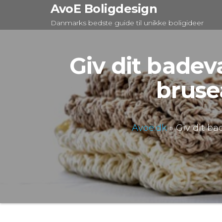
Videre
AvoE Boligdesign
til
Danmarks bedste guide til unikke boligideer
indhold
Giv dit badev
bruse
Avoe.dk
»
Giv dit ba