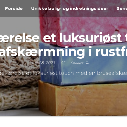
Forside
Unikke bolig- og indretningsideer
Sene
ærelse et luksuriøs
afskærmning i rustfri
juli 28, 2023
Af
Slukket
deværelse et luksuriøst touch med en bruseafskærm