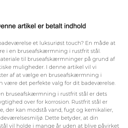
adeværelse et luksuriøst touch? En måde at
re i en bruseafskærmning i rustfrit stål.
 materiale til bruseafskærmninger på grund af
ske muligheder. I denne artikel vil vi
ekter af at vælge en bruseafskærmning i
kan være det perfekte valg for dit badeværelse.
en bruseafskærmning i rustfrit stål er dets
ghed over for korrosion. Rustfrit stål er
le, der kan modstå vand, fugt og kemikalier,
badeværelsesmiljø. Dette betyder, at din
tål vil holde i mange år uden at blive påvirket