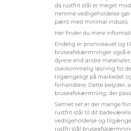
da rustfrit stål er meget mo
nemme vedligeholdelse gør d
pænt med minimal indsats.
Her finder du mere informa
Endelig er prisniveauet og ti
bruseafskærmninger også en f
dyrere end andre materialer, 
overkommelig løsning for de f
tilgængeligt på markedet o
forhandlere. Dette betyder, a
bruseafskærmning, der passe
Samlet set er der mange for
rustfrit stål til dit badevæ
vedligeholdelse og tilgængel
rustfri stål bruseafskærmnin