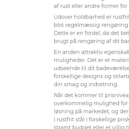
af rust eller andre former for
Udover holdbarhed er rustfri
blot regelmæssig rengøring f
Dette er en fordel, da det b
brugt på rengøring af dit ba
En anden attraktiv egenskab v
muligheder. Det er et materi
udseende til dit badeværelse
forskellige designs og stilart
din smag og indretning.
Når det kommer til prisniveau
overkommelig mulighed for 
løsning på markedet, og der
i rustfrit stål i forskellige p
stramt budget eller er villig t