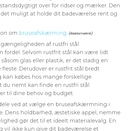
dstandsdygtigt over for ridser og mærker. Den
et muligt at holde dit badeværelse rent og
tion om
bruseafskærming
.
lgængeligheden af rustfri stål
ordel. Selvom rustfrit stål kan være lidt
såsom glas eller plastik, er det stadig en
leste. Derudover er rustfrit stål bredt
g kan købes hos mange forskellige
t du nemt kan finde en rustfri stål
r til dine behov og budget.
dele ved at vælge en bruseafskærmning i
relse. Dens holdbarhed, æstetiske appel, nemme
ighed gør det til et ideelt materialevalg. En
g vil ikke kun give dit badeværelse et