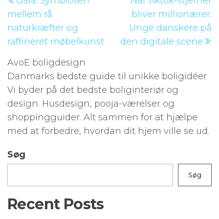
Gaia: Symbiosen
Når tiktok-stjerner
indlæg
i
mellem rå
bliver millionærer:
naturkræfter og
Unge danskere på
raffineret møbelkunst
den digitale scene
AvoE boligdesign
Danmarks bedste guide til unikke boligidéer
Vi byder på det bedste boliginteriør og
design. Husdesign, pooja-værelser og
shoppingguider. Alt sammen for at hjælpe
med at forbedre, hvordan dit hjem ville se ud.
Søg
Søg
Recent Posts