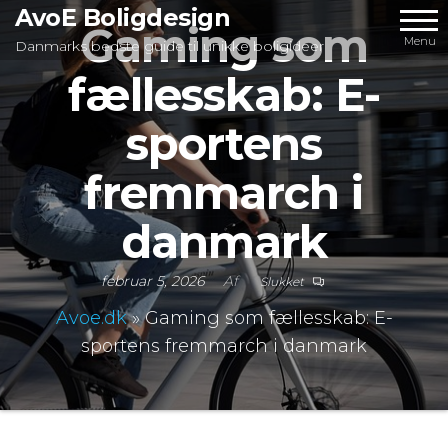
Videre
AvoE Boligdesign
Gaming som
til
Menu
Danmarks bedste guide til unikke boligideer
indhold
fællesskab: E-
sportens
fremmarch i
danmark
februar 5, 2026
Af
Slukket
Avoe.dk
»
Gaming som fællesskab: E-
sportens fremmarch i danmark