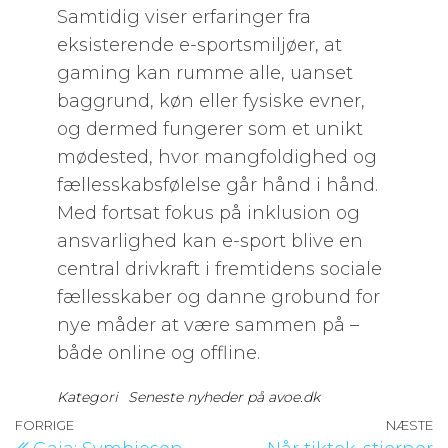
Samtidig viser erfaringer fra
eksisterende e-sportsmiljøer, at
gaming kan rumme alle, uanset
baggrund, køn eller fysiske evner,
og dermed fungerer som et unikt
mødested, hvor mangfoldighed og
fællesskabsfølelse går hånd i hånd.
Med fortsat fokus på inklusion og
ansvarlighed kan e-sport blive en
central drivkraft i fremtidens sociale
fællesskaber og danne grobund for
nye måder at være sammen på –
både online og offline.
Kategori
Seneste nyheder på avoe.dk
Indlægsnavigation
Forrige
FORRIGE
NÆSTE
N