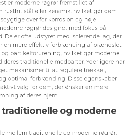
st er moderne røgrør fremstillet af
rustfrit stål eller keramik, hvilket gør dem
ygtige over for korrosion og høje
 moderne røgrør designet med fokus på
d. De er ofte udstyret med isolerende lag, der
r en mere effektiv forbrænding af brændslet.
g og partikelforurening, hvilket gør moderne
 deres traditionelle modparter. Yderligere har
et mekanismer til at regulere trækket,
l og optimal forbrænding. Disse egenskaber
raktivt valg for dem, der ønsker en mere
rmning af deres hjem.
 traditionelle og moderne
lle mellem traditionelle og moderne røgrør,