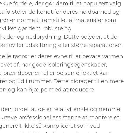
ække fordele, der gør dem til et populært valg
t første er de kendt for deres holdbarhed og
grør er normalt fremstillet af materialer som
 hvilket gør dem robuste og
kader og nedbrydning. Dette betyder, at de
hov for udskiftning eller større reparationer.
nelle røgrør er deres evne til at bevare varmen
r lavet af, har gode isoleringsegenskaber,
ra brændeovnen eller pejsen effektivt kan
et og ud i rummet. Dette bidrager til en mere
gen og kan hjælpe med at reducere
 den fordel, at de er relativt enkle og nemme
n kræve professionel assistance at montere et
 generelt ikke så kompliceret som ved