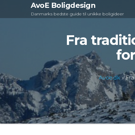
Videre
AvoE Boligdesign
til
Danmarks bedste guide til unikke boligideer
indhold
Fra tradit
fo
Avoe.dk
»
Fra