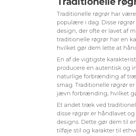
Traditionelle røg
Traditionelle røgrør har vær
populære i dag. Disse røgrør
design, der ofte er lavet af 
traditionelle røgrør har en ka
hvilket gør dem lette at hån
En af de vigtigste karakterist
producere en autentisk og i
naturlige forbrænding af træ
smag. Traditionelle røgrør e
jævn forbrænding, hvilket gø
Et andet træk ved traditione
disse røgrør er håndlavet o
designs. Dette gør dem til e
tilføje stil og karakter til eth