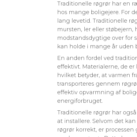
Traditionelle røgrør har en r
hos mange boligejere. For de
lang levetid. Traditionelle rø
mursten, ler eller støbejern,
modstandsdygtige over for s
kan holde i mange år uden be
En anden fordel ved traditio
effektivt. Materialerne, de e
hvilket betyder, at varmen f
transporteres gennem røgrør
effektiv opvarmning af boli
energiforbruget.
Traditionelle røgrør har også
at installere. Selvom det ka
røgrør korrekt, er processen