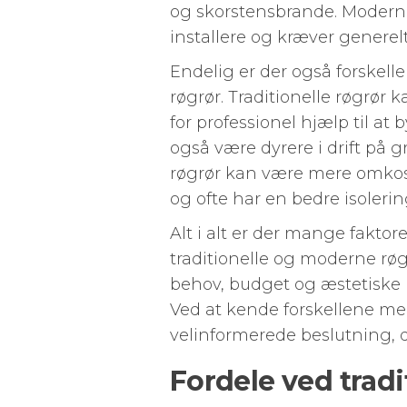
og skorstensbrande. Moderne
installere og kræver generel
Endelig er der også forskell
røgrør. Traditionelle røgrør 
for professionel hjælp til a
også være dyrere i drift på 
røgrør kan være mere omkostn
og ofte har en bedre isoleri
Alt i alt er der mange fakto
traditionelle og moderne røgr
behov, budget og æstetiske p
Ved at kende forskellene mel
velinformerede beslutning, de
Fordele ved tradi