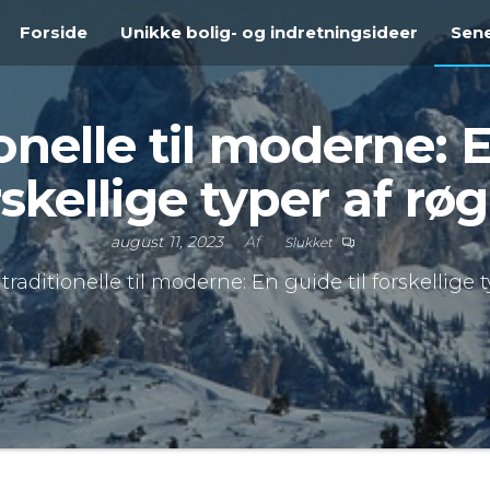
Forside
Unikke bolig- og indretningsideer
Sene
ionelle til moderne: E
rskellige typer af røg
august 11, 2023
Af
Slukket
 traditionelle til moderne: En guide til forskellige 