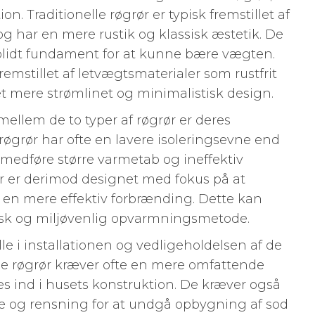
n. Traditionelle røgrør er typisk fremstillet af
og har en mere rustik og klassisk æstetik. De
solidt fundament for at kunne bære vægten.
emstillet af letvægtsmaterialer som rustfrit
et mere strømlinet og minimalistisk design.
ellem de to typer af røgrør er deres
 røgrør har ofte en lavere isoleringsevne end
 medføre større varmetab og ineffektiv
r er derimod designet med fokus på at
en mere effektiv forbrænding. Dette kan
isk og miljøvenlig opvarmningsmetode.
lle i installationen og vedligeholdelsen af de
elle røgrør kræver ofte en mere omfattende
ges ind i husets konstruktion. De kræver også
e og rensning for at undgå opbygning af sod