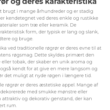
rør og deres karakteristika
et brugt i mange århundreder og er stadig
 er kendetegnet ved deres enkle og rustikke
materialer som træ eller keramik. De
rakteristisk form, der typisk er lang og slank,
dtere og bruge.
ika ved traditionelle røgrør er deres evne til at
ntens røgsmag. Dette skyldes primært den
 eller tobak, der skaber en unik aroma og
r også kendt for at give en mere langsom og
r det muligt at nyde røgen i længere tid.
lle røgrør er deres æstetiske appel. Mange af
g dekorerede med smukke mønstre eller
n attraktiv og dekorativ genstand, der kan
vert rum.