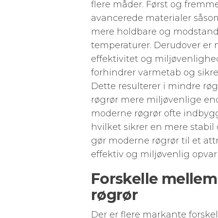
flere måder. Først og fremme
avancerede materialer såsom 
mere holdbare og modstandsd
temperaturer. Derudover er
effektivitet og miljøvenlighe
forhindrer varmetab og sikre
Dette resulterer i mindre rø
røgrør mere miljøvenlige end
moderne røgrør ofte indbygg
hvilket sikrer en mere stabi
gør moderne røgrør til et att
effektiv og miljøvenlig opva
Forskelle mellem
røgrør
Der er flere markante forske