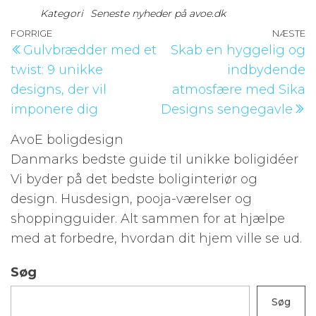
Kategori
Seneste nyheder på avoe.dk
Indlægsnavigation
Forrige
FORRIGE
NÆSTE
N
Gulvbrædder med et
Skab en hyggelig og
indlæg
i
twist: 9 unikke
indbydende
designs, der vil
atmosfære med Sika
imponere dig
Designs sengegavle
AvoE boligdesign
Danmarks bedste guide til unikke boligidéer
Vi byder på det bedste boliginteriør og
design. Husdesign, pooja-værelser og
shoppingguider. Alt sammen for at hjælpe
med at forbedre, hvordan dit hjem ville se ud.
Søg
Søg