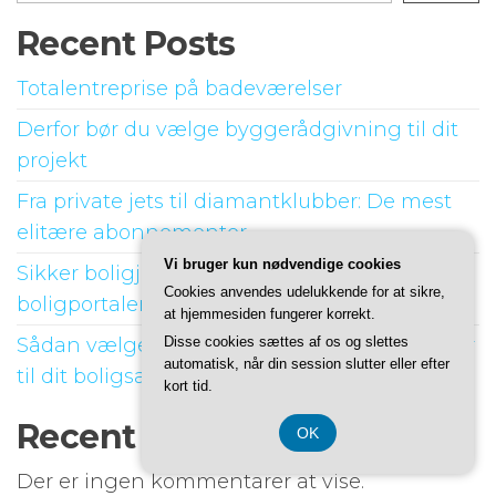
Recent Posts
Totalentreprise på badeværelser
Derfor bør du vælge byggerådgivning til dit
projekt
Fra private jets til diamantklubber: De mest
elitære abonnementer
Vi bruger kun nødvendige cookies
Sikker boligjagt: Links til troværdige
Cookies anvendes udelukkende for at sikre,
boligportaler
at hjemmesiden fungerer korrekt.
Sådan vælger du den rette ejendomsmægler
Disse cookies sættes af os og slettes
automatisk, når din session slutter eller efter
til dit boligsalg
kort tid.
Recent Comments
OK
Der er ingen kommentarer at vise.