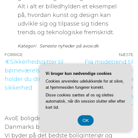
Alt i alt er billedhylden et eksempel
på, hvordan kunst og design kan
udvikle sig og tilpasse sig tidens
trends og teknologiske fremskridt.
Kategori
Seneste nyheder på avoe.dk
Indlægsnavigation
Forrige
FORRIGE
NÆSTE
N
Sikkerhedsgitter til
Fra modetrend til
indlæg
i
børneværelset: Sådan
teknologisk must-
Vi bruger kun nødvendige cookies
holder du dine små i
have: Trådløse
Cookies anvendes udelukkende for at sikre,
sikkerhed
høretelefoner vinder
at hjemmesiden fungerer korrekt.
Disse cookies sættes af os og slettes
frem i alle
automatisk, når din session slutter eller efter
aldersgrupper
kort tid.
AvoE boligdesign
OK
Danmarks bedste guide til unikke boligidéer
Vi byder på det bedste boliginteriør og