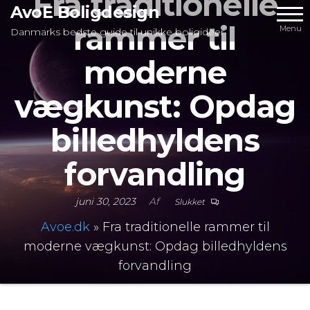
Fra traditionelle
Videre
AvoE Boligdesign
rammer til
til
Menu
Danmarks bedste guide til unikke boligideer
indhold
moderne
vægkunst: Opdag
billedhyldens
forvandling
juni 30, 2023
Af
Slukket
Avoe.dk
»
Fra traditionelle rammer til
moderne vægkunst: Opdag billedhyldens
forvandling