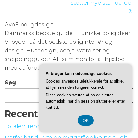
sætter nye standarder
AvoE boligdesign
Danmarks bedste guide til unikke boligidéer
Vi byder på det bedste boliginteriør og
design. Husdesign, pooja-værelser og
shoppingguider. Alt sammen for at hjælpe
med at forbedre, hvordan dit hjem ville se ud.
Vi bruger kun nødvendige cookies
Cookies anvendes udelukkende for at sikre,
Søg
at hjemmesiden fungerer korrekt.
Disse cookies sættes af os og slettes
Søg
automatisk, når din session slutter eller efter
kort tid.
Recent Posts
OK
Totalentreprise på badeværelser
Derfor bør du vælge byggerådgivning til dit