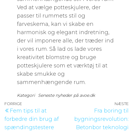
Ved at vælge potteskjulere, der
passer til rummets stil og
farveskema, kan vi skabe en
harmonisk og elegant indretning,
der vil imponere alle, der træder ind
i vores rum. Så lad os lade vores
kreativitet blomstre og bruge
potteskjulere som et værktøj til at
skabe smukke og
sammenhængende rum.
Kategori
Seneste nyheder på avoe.dk
Indlægsnavigation
Forrige
FORRIGE
NÆSTE
N
Fem tips til at
Fra boring til
indlæg
i
forbedre din brug af
bygningsrevolution:
spændingstestere
Betonbor teknologi