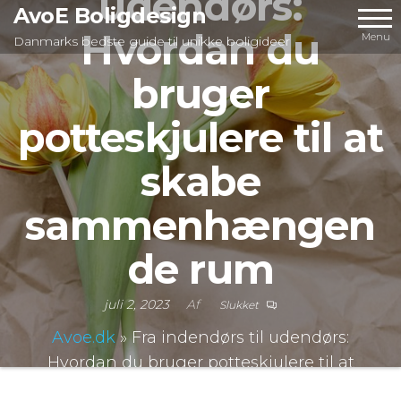
udendørs:
Videre
AvoE Boligdesign
Hvordan du
til
Menu
Danmarks bedste guide til unikke boligideer
indhold
bruger
potteskjulere til at
skabe
sammenhængen
de rum
juli 2, 2023
Af
Slukket
Avoe.dk
»
Fra indendørs til udendørs:
Hvordan du bruger potteskjulere til at
skabe sammenhængende rum