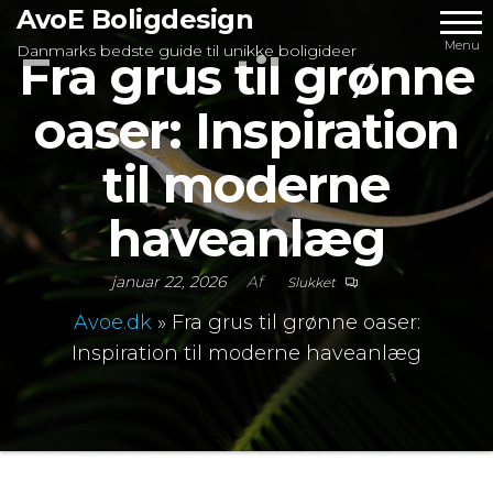
Videre
AvoE Boligdesign
til
Menu
Danmarks bedste guide til unikke boligideer
Fra grus til grønne
indhold
oaser: Inspiration
til moderne
haveanlæg
januar 22, 2026
Af
Slukket
Avoe.dk
»
Fra grus til grønne oaser:
Inspiration til moderne haveanlæg