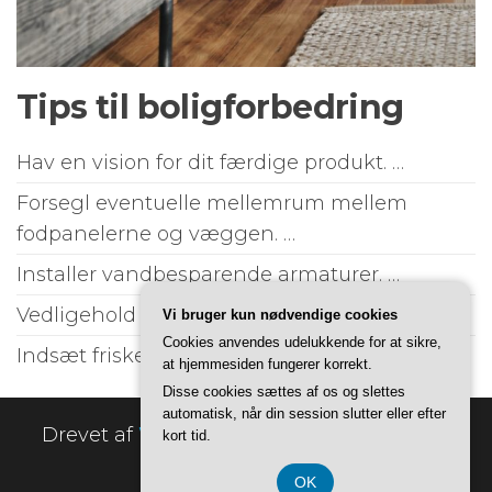
Tips til boligforbedring
Hav en vision for dit færdige produkt. …
Forsegl eventuelle mellemrum mellem
fodpanelerne og væggen. …
Installer vandbesparende armaturer. …
Vedligehold dit hjems nedløbsrør. …
Vi bruger kun nødvendige cookies
Cookies anvendes udelukkende for at sikre,
Indsæt friske blomster. …
at hjemmesiden fungerer korrekt.
Disse cookies sættes af os og slettes
automatisk, når din session slutter eller efter
Drevet af
WordPress
|
Tema:
Envo Online
kort tid.
Store
OK