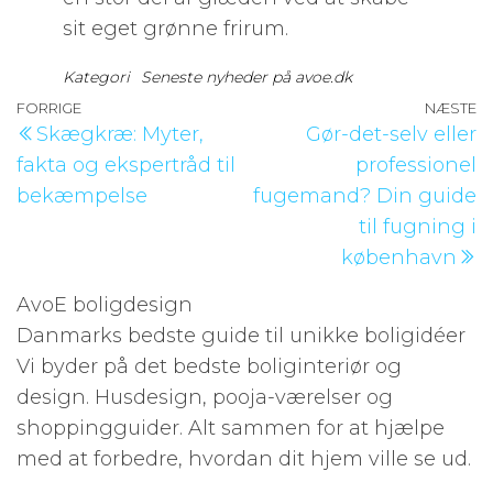
sit eget grønne frirum.
Kategori
Seneste nyheder på avoe.dk
Indlægsnavigation
Forrige
FORRIGE
NÆSTE
N
Skægkræ: Myter,
Gør-det-selv eller
indlæg
i
fakta og ekspertråd til
professionel
bekæmpelse
fugemand? Din guide
til fugning i
københavn
AvoE boligdesign
Danmarks bedste guide til unikke boligidéer
Vi byder på det bedste boliginteriør og
design. Husdesign, pooja-værelser og
shoppingguider. Alt sammen for at hjælpe
med at forbedre, hvordan dit hjem ville se ud.