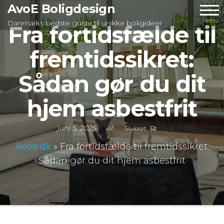
Videre
AvoE Boligdesign
til
Menu
Danmarks bedste guide til unikke boligideer
Fra fortidsfælde til
indhold
fremtidssikret:
Sådan gør du dit
hjem asbestfrit
juni 5, 2025
Af
Slukket
Avoe.dk
»
Fra fortidsfælde til fremtidssikret:
Sådan gør du dit hjem asbestfrit