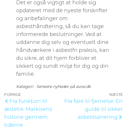
Det er også vigtigt at holde sig
opdateret med de nyeste forskrifter
og anbefalinger om
asbesthåndtering, så du kan tage
informerede beslutninger. Ved at
uddanne dig selv og eventuelt dine
håndværkere i asbestfri praksis, kan
du sikre, at dit hjem forbliver et
sikkert og sundt miljø for dig og din
familie.
Kategori
Seneste nyheder på avoe.dk
Indlægsnavigation
Forrige
FORRIGE
NÆSTE
N
Fra funktion til
Fra fare til fjernelse: En
indlæg
i
æstetik: Markisens
guide til sikker
historie gennem
asbestsanering
tiderne