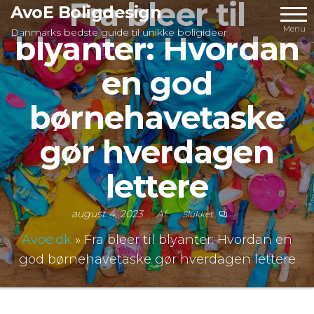
Fra bleer til
Videre
AvoE Boligdesign
til
Menu
Danmarks bedste guide til unikke boligideer
blyanter: Hvordan
indhold
en god
børnehavetaske
gør hverdagen
lettere
august 4, 2023
Af
Slukket
Avoe.dk
»
Fra bleer til blyanter: Hvordan en
god børnehavetaske gør hverdagen lettere