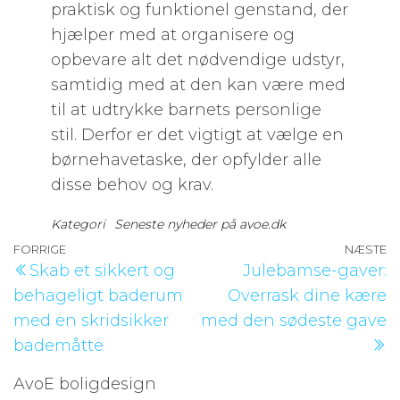
praktisk og funktionel genstand, der
hjælper med at organisere og
opbevare alt det nødvendige udstyr,
samtidig med at den kan være med
til at udtrykke barnets personlige
stil. Derfor er det vigtigt at vælge en
børnehavetaske, der opfylder alle
disse behov og krav.
Kategori
Seneste nyheder på avoe.dk
Indlægsnavigation
Forrige
FORRIGE
NÆSTE
N
Skab et sikkert og
Julebamse-gaver:
indlæg
i
behageligt baderum
Overrask dine kære
med en skridsikker
med den sødeste gave
bademåtte
AvoE boligdesign