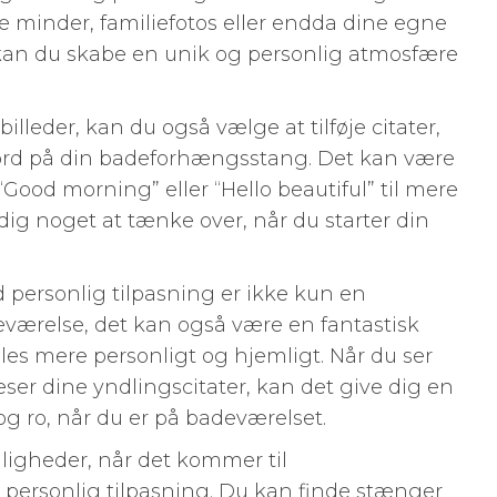
ste minder, familiefotos eller endda dine egne
an du skabe en unik og personlig atmosfære
billeder, kan du også vælge at tilføje citater,
 ord på din badeforhængsstang. Det kan være
Good morning” eller “Hello beautiful” til mere
dig noget at tænke over, når du starter din
ersonlig tilpasning er ikke kun en
badeværelse, det kan også være en fantastisk
les mere personligt og hjemligt. Når du ser
æser dine yndlingscitater, kan det give dig en
 og ro, når du er på badeværelset.
ligheder, når det kommer til
rsonlig tilpasning. Du kan finde stænger