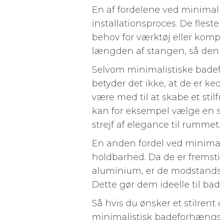
En af fordelene ved minima
installationsproces. De fle
behov for værktøj eller kompl
længden af stangen, så den p
Selvom minimalistiske bade
betyder det ikke, at de er k
være med til at skabe et sti
kan for eksempel vælge en st
strejf af elegance til rummet
En anden fordel ved minima
holdbarhed. Da de er fremstill
aluminium, er de modstandsd
Dette gør dem ideelle til bad
Så hvis du ønsker et stilren
minimalistisk badeforhængs