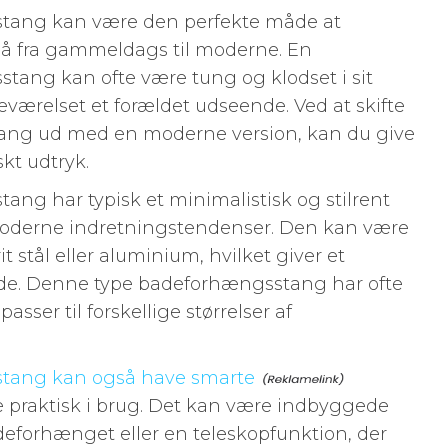
ang kan være den perfekte måde at
på fra gammeldags til moderne. En
ng kan ofte være tung og klodset i sit
eværelset et forældet udseende. Ved at skifte
ng ud med en moderne version, kan du give
skt udtryk.
g har typisk et minimalistisk og stilrent
 moderne indretningstendenser. Den kan være
it stål eller aluminium, hvilket giver et
de. Denne type badeforhængsstang har ofte
sser til forskellige størrelser af
tang kan også have smarte
e praktisk i brug. Det kan være indbyggede
eforhænget eller en teleskopfunktion, der