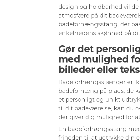
design og holdbarhed vil de 
atmosfære på dit badeværelse
badeforhængsstang, der passe
enkelhedens skønhed på dit
Gør det personl
med mulighed for 
billeder eller teks
Badeforhængsstænger er ikke 
badeforhæng på plads, de ka
et personligt og unikt udtryk.
til dit badeværelse, kan du 
der giver dig mulighed for at 
En badeforhængsstang med m
friheden til at udtrykke din