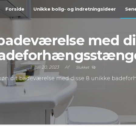
Forside
Unikke bolig- og indretningsideer
Sene
 badeværelse med di
adeforhængsstæng
juli 20, 2023
Af
Slukket
køn dit badeværelse med disse 8 unikke badef