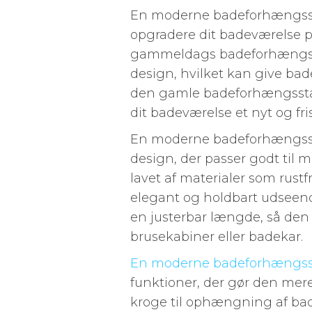
En moderne badeforhængsst
opgradere dit badeværelse 
gammeldags badeforhængssta
design, hvilket kan give bad
den gamle badeforhængssta
dit badeværelse et nyt og fri
En moderne badeforhængsstan
design, der passer godt til
lavet af materialer som rustfr
elegant og holdbart udseen
en justerbar længde, så den pa
brusekabiner eller badekar.
En moderne badeforhængss
funktioner, der gør den mer
kroge til ophængning af bad