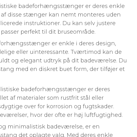
listiske badeforhængsstænger er deres enkle
ste af disse stænger kan nemt monteres uden
icerede instruktioner. Du kan selv justere
asser perfekt til dit bruseområde.
forhængsstænger er enkle i deres design,
edelige eller uinteressante. Tværtimod kan de
lfuldt og elegant udtryk på dit badeværelse. Du
ang med en diskret buet form, der tilføjer et
.
listiske badeforhængsstænger er deres
et af materialer som rustfrit stål eller
ygtige over for korrosion og fugtskader.
eværelser, hvor der ofte er høj luftfugtighed.
t og minimalistisk badeværelse, er en
stang det oplagte valg. Med deres enkle