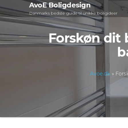
Videre
AvoE Boligdesign
til
Danmarks bedste guide til unikke boligideer
indhold
Forskøn dit
b
Avoe.dk
»
Fors