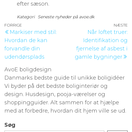
efter sæson.
Kategori
Seneste nyheder på avoe.dk
Indlægsnavigation
Forrige
FORRIGE
NÆSTE
N
Markiser med stil:
Når loftet truer:
indlæg
i
Hvordan de kan
Identifikation og
forvandle din
fjernelse af asbest i
udendørsplads
gamle bygninger
AvoE boligdesign
Danmarks bedste guide til unikke boligidéer
Vi byder på det bedste boliginteriør og
design. Husdesign, pooja-værelser og
shoppingguider. Alt sammen for at hjælpe
med at forbedre, hvordan dit hjem ville se ud.
Søg