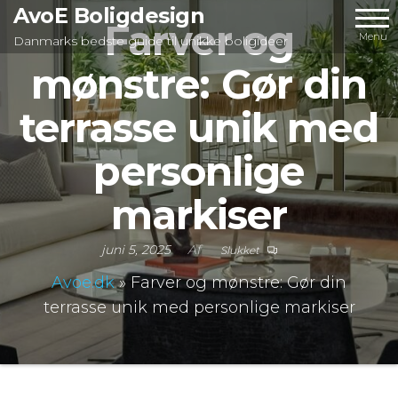
Videre
AvoE Boligdesign
Farver og
til
Menu
Danmarks bedste guide til unikke boligideer
indhold
mønstre: Gør din
terrasse unik med
personlige
markiser
juni 5, 2025
Af
Slukket
Avoe.dk
»
Farver og mønstre: Gør din
terrasse unik med personlige markiser