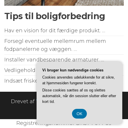
Tips til boligforbedring
Hav en vision for dit færdige produkt. …
Forsegl eventuelle mellemrum mellem
fodpanelerne og væggen. …
Installer vandbesparende armaturer. …
Vedligehold dit hjems nedløbsrør. …
Vi bruger kun nødvendige cookies
Cookies anvendes udelukkende for at sikre,
Indsæt friske blomster. …
at hjemmesiden fungerer korrekt.
Disse cookies sættes af os og slettes
automatisk, når din session slutter eller efter
Drevet af
WordPress
|
Tema:
Envo Online
kort tid.
Store
OK
Registreringsnummer DK374 077 39