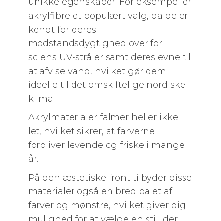
unikke egenskaber. For eksempel er
akrylfibre et populært valg, da de er
kendt for deres
modstandsdygtighed over for
solens UV-stråler samt deres evne til
at afvise vand, hvilket gør dem
ideelle til det omskiftelige nordiske
klima.
Akrylmaterialer falmer heller ikke
let, hvilket sikrer, at farverne
forbliver levende og friske i mange
år.
På den æstetiske front tilbyder disse
materialer også en bred palet af
farver og mønstre, hvilket giver dig
mulighed for at vælge en stil, der