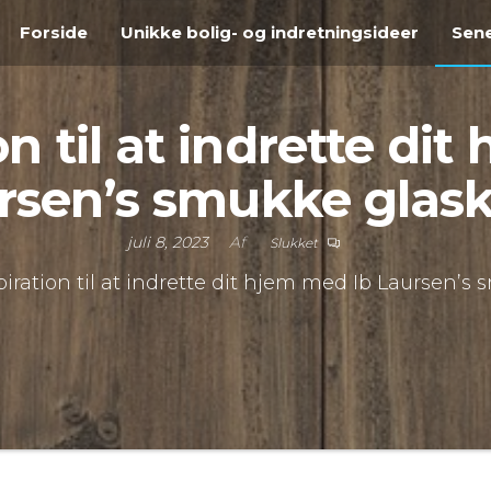
Forside
Unikke bolig- og indretningsideer
Sene
on til at indrette di
rsen’s smukke glas
juli 8, 2023
Af
Slukket
piration til at indrette dit hjem med Ib Laursen’