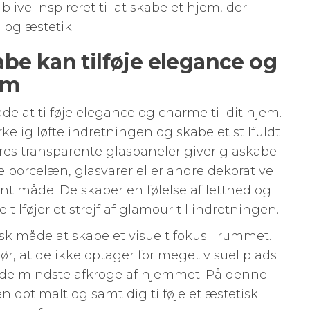
ive inspireret til at skabe et hjem, der
l og æstetik.
abe kan tilføje elegance og
em
de at tilføje elegance og charme til dit hjem.
elig løfte indretningen og skabe et stilfuldt
res transparente glaspaneler giver glaskabe
e porcelæn, glasvarer eller andre dekorative
t måde. De skaber en følelse af letthed og
ilføjer et strejf af glamour til indretningen.
sk måde at skabe et visuelt fokus i rummet.
r, at de ikke optager for meget visuel plads
lv de mindste afkroge af hjemmet. På denne
optimalt og samtidig tilføje et æstetisk