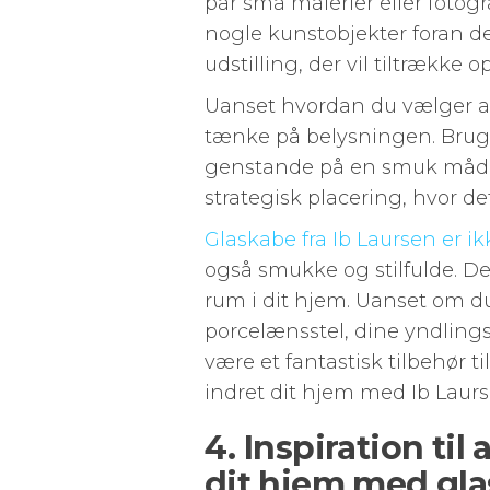
par små malerier eller fotog
nogle kunstobjekter foran d
udstilling, der vil tiltræk
Uanset hvordan du vælger at 
tænke på belysningen. Brug 
genstande på en smuk måde.
strategisk placering, hvor det
Glaskabe fra Ib Laursen er ik
også smukke og stilfulde. De
rum i dit hjem. Uanset om du 
porcelænsstel, dine yndlings
være et fantastisk tilbehør ti
indret dit hjem med Ib Laur
4. Inspiration til
dit hjem med gl