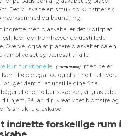
rafier på bagsiden af glaskabet og placer
em. Det vil skabe en smuk og kunstnerisk
ke opmærksomhed og beundring.
indrette med glaskabe, er det vigtigt at
lyskilder, der fremhæver de udstillede
 Overvej også at placere glaskabet på en
 kan blive set og værdsat af alle.
ke kun funktionelle,
men de er
 kan tilføje elegance og charme til ethvert
bruger dem til at udstille dine fine
bøger eller dine kunstværker, vil glaskabe
l dit hjem. Så lad din kreativitet blomstre og
sen’s smukke glaskabe.
 at indrette forskellige rum i
askabe