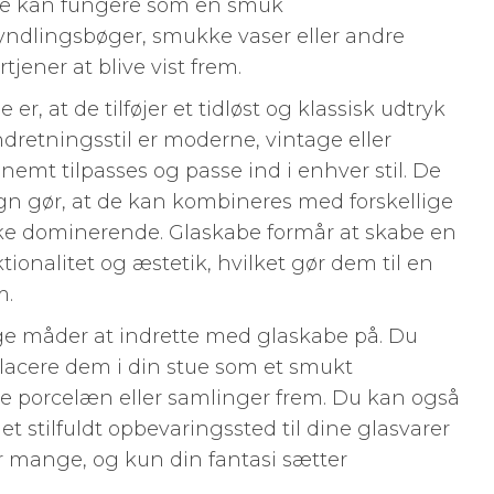
be kan fungere som en smuk
 yndlingsbøger, smukke vaser eller andre
tjener at blive vist frem.
r, at de tilføjer et tidløst og klassisk udtryk
ndretningsstil er moderne, vintage eller
emt tilpasses og passe ind i enhver stil. De
ign gør, at de kan kombineres med forskellige
rke dominerende. Glaskabe formår at skabe en
ionalitet og æstetik, hvilket gør dem til en
m.
ge måder at indrette med glaskabe på. Du
lacere dem i din stue som et smukt
fine porcelæn eller samlinger frem. Du kan også
t stilfuldt opbevaringssted til dine glasvarer
 mange, og kun din fantasi sætter