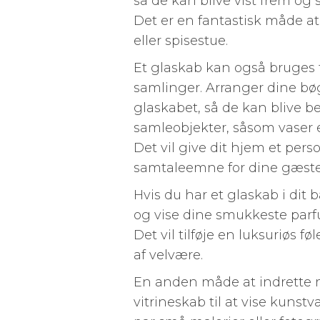
så de kan blive vist frem og
Det er en fantastisk måde a
eller spisestue.
Et glaskab kan også bruges 
samlinger. Arranger dine bøge
glaskabet, så de kan blive be
samleobjekter, såsom vaser el
Det vil give dit hjem et pers
samtaleemne for dine gæste
Hvis du har et glaskab i dit
og vise dine smukkeste par
Det vil tilføje en luksuriøs fø
af velvære.
En anden måde at indrette 
vitrineskab til at vise kuns