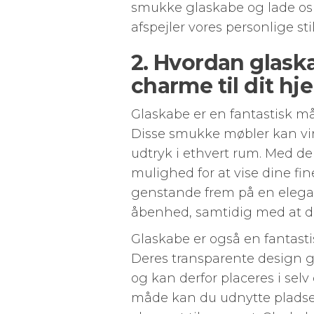
smukke glaskabe og lade os bl
afspejler vores personlige sti
2. Hvordan glask
charme til dit hj
Glaskabe er en fantastisk må
Disse smukke møbler kan virk
udtryk i ethvert rum. Med de
mulighed for at vise dine fin
genstande frem på en elegan
åbenhed, samtidig med at de t
Glaskabe er også en fantasti
Deres transparente design gø
og kan derfor placeres i se
måde kan du udnytte pladsen 