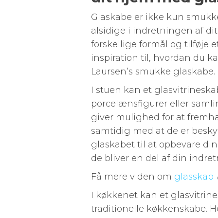
Glaskabe er ikke kun smukke
alsidige i indretningen af di
forskellige formål og tilføje 
inspiration til, hvordan du k
Laursen’s smukke glaskabe.
I stuen kan et glasvitrineska
porcelænsfigurer eller saml
giver mulighed for at fremh
samtidig med at de er besky
glaskabet til at opbevare din
de bliver en del af din indre
Få mere viden om
glasskab
I køkkenet kan et glasvitrines
traditionelle køkkenskabe. He