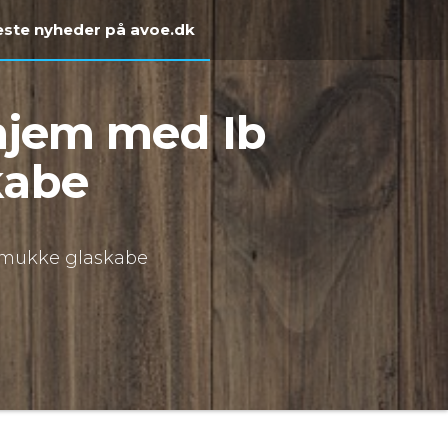
ste nyheder på avoe.dk
t hjem med Ib
kabe
s smukke glaskabe