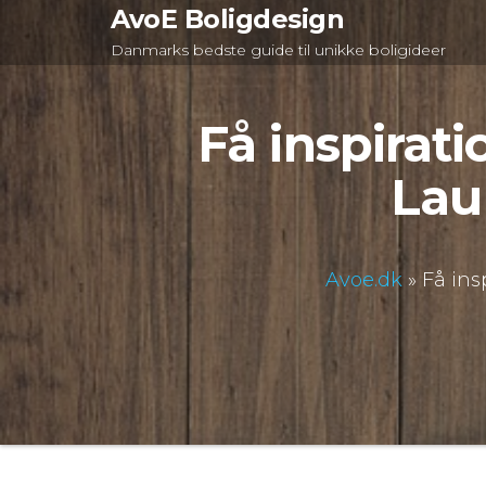
Videre
AvoE Boligdesign
til
Danmarks bedste guide til unikke boligideer
indhold
Få inspirati
Lau
Avoe.dk
»
Få ins