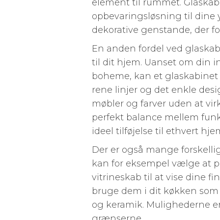
element til rummet. Glaska
opbevaringsløsning til dine
dekorative genstande, der for
En anden fordel ved glaskabe e
til dit hjem. Uanset om din i
boheme, kan et glaskabinet n
rene linjer og det enkle des
møbler og farver uden at vi
perfekt balance mellem funkt
ideel tilføjelse til ethvert hje
Der er også mange forskelli
kan for eksempel vælge at p
vitrineskab til at vise dine 
bruge dem i dit køkken som e
og keramik. Mulighederne er
grænserne.