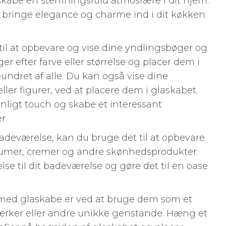
 skabe en stemningsfuld atmosfære i dit hjem.
t bringe elegance og charme ind i dit køkken
til at opbevare og vise dine yndlingsbøger og
r efter farve eller størrelse og placer dem i
undret af alle. Du kan også vise dine
ler figurer, ved at placere dem i glaskabet.
onligt touch og skabe et interessant
r.
 badeværelse, kan du bruge det til at opbevare
fumer, cremer og andre skønhedsprodukter.
lelse til dit badeværelse og gøre det til en oase
med glaskabe er ved at bruge dem som et
tværker eller andre unikke genstande. Hæng et