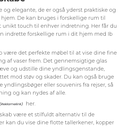
 og elegante, de er også yderst praktiske og
t hjem. De kan bruges i forskellige rum til
et unikt touch til enhver indretning. Her får du
an indrette forskellige rum i dit hjem med Ib
b være det perfekte møbel til at vise dine fine
ing af vaser frem. Det gennemsigtige glas
æve og udstille dine yndlingsgenstande,
ttet mod støv og skader. Du kan også bruge
e yndlingsbøger eller souvenirs fra rejser, så
tning og kan nydes af alle.
her.
kab være et stilfuldt alternativ til de
r kan du vise dine flotte tallerkener, kopper