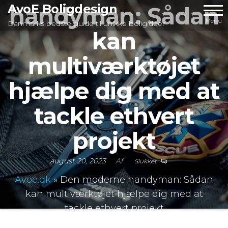
Videre
AvoE Boligdesign
handyman: Sådan
til
Menu
Danmarks bedste guide til unikke boligideer
kan
indhold
multiværktøjet
hjælpe dig med at
tackle ethvert
projekt
august 20, 2023
Af
Slukket
Avoe.dk
»
Den moderne handyman: Sådan
kan multiværktøjet hjælpe dig med at
tackle ethvert projekt