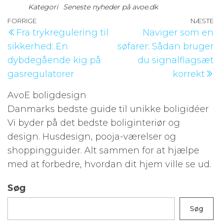
Kategori
Seneste nyheder på avoe.dk
Indlægsnavigation
Forrige
FORRIGE
NÆSTE
N
Fra trykregulering til
Naviger som en
indlæg
i
sikkerhed: En
søfarer: Sådan bruger
dybdegående kig på
du signalflagsæt
gasregulatorer
korrekt
AvoE boligdesign
Danmarks bedste guide til unikke boligidéer
Vi byder på det bedste boliginteriør og
design. Husdesign, pooja-værelser og
shoppingguider. Alt sammen for at hjælpe
med at forbedre, hvordan dit hjem ville se ud.
Søg
Søg