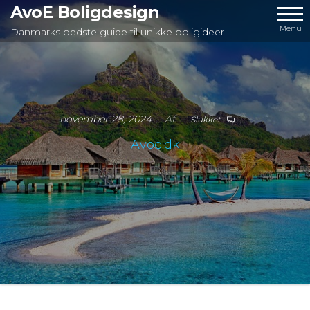
Videre
AvoE Boligdesign
til
Menu
Danmarks bedste guide til unikke boligideer
indhold
november 28, 2024
Af
Slukket
Avoe.dk