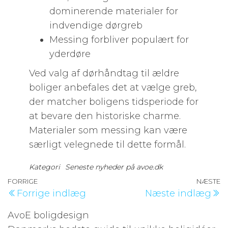
dominerende materialer for
indvendige dørgreb
Messing forbliver populært for
yderdøre
Ved valg af dørhåndtag til ældre
boliger anbefales det at vælge greb,
der matcher boligens tidsperiode for
at bevare den historiske charme.
Materialer som messing kan være
særligt velegnede til dette formål.
Kategori
Seneste nyheder på avoe.dk
Indlægsnavigation
Forrige
FORRIGE
NÆSTE
N
Forrige indlæg
Næste indlæg
indlæg
i
AvoE boligdesign