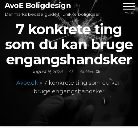
Videre
AvoE Boligdesign
til
Menu
Danmarks bedste guide til unikke boligideer
indhold
7 konkrete ting
som du kan bruge
engangshandsker
august 9, 2023
Af
Slukket
Avoe.dk
»
7 konkrete ting som du kan
bruge engangshandsker