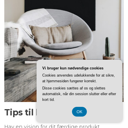
Vi bruger kun nødvendige cookies
Cookies anvendes udelukkende for at sikre,
at hjemmesiden fungerer korrekt.
Disse cookies sættes af os og slettes
automatisk, når din session slutter eller efter
kort tid.
Tips til boligforbedring
OK
Hav en vision for dit færdige produkt. …