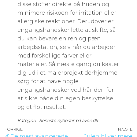
disse stoffer direkte på huden og
minimere risikoen for irritation eller
allergiske reaktioner. Derudover er
engangshandsker lette at skifte, så
du kan bevare en ren og pæn
arbejdsstation, selv når du arbejder
med forskellige farver eller
materialer. Så næste gang du kaster
dig ud i et malerprojekt derhjemme,
sørg for at have nogle
engangshandsker ved hånden for
at sikre både din egen beskyttelse
og et flot resultat.
Kategori
Seneste nyheder på avoe.dk
Indlægsnavigation
Forrige
FORRIGE
NÆSTE
N
De mest avancerede
Julen bliver mere