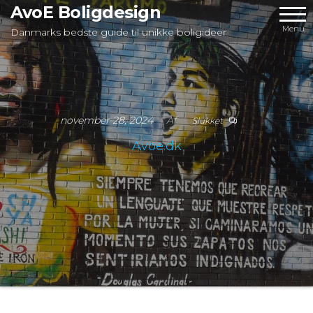
Videre
AvoE Boligdesign
til
Menu
Danmarks bedste guide til unikke boligideer
indhold
november 28, 2024
Af
Slukket
Avoe.dk