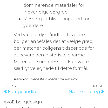
dominerende materialer for
indvendige dørgreb
Messing forbliver populært for
yderdøre
Ved valg af dørhåndtag til ældre
boliger anbefales det at vælge greb,
der matcher boligens tidsperiode for
at bevare den historiske charme.
Materialer som messing kan være
særligt velegnede til dette formål.
Kategori
Seneste nyheder på avoe.dk
Indlægsnavigation
Forrige
FORRIGE
NÆSTE
N
Forrige indlæg
Næste indlæg
indlæg
i
AvoE boligdesign