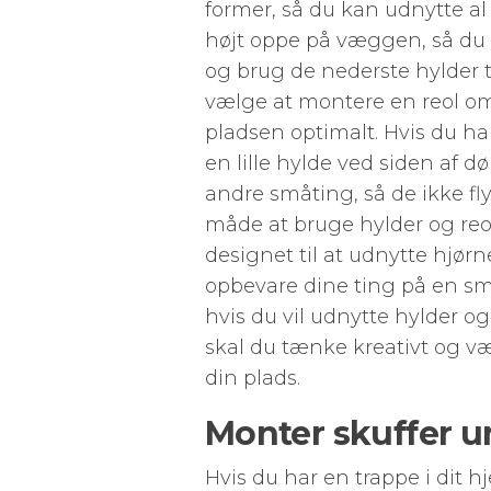
former, så du kan udnytte a
højt oppe på væggen, så du 
og brug de nederste hylder ti
vælge at montere en reol om
pladsen optimalt. Hvis du ha
en lille hylde ved siden af 
andre småting, så de ikke fl
måde at bruge hylder og reol
designet til at udnytte hjø
opbevare dine ting på en sm
hvis du vil udnytte hylder og
skal du tænke kreativt og væ
din plads.
Monter skuffer u
Hvis du har en trappe i dit h