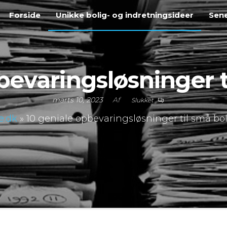
Forside
Unikke bolig- og indretningsideer
Sene
bevaringsløsninger t
marts 10, 2023
Af
Slukket
e.dk
»
10 geniale opbevaringsløsninger til små bo