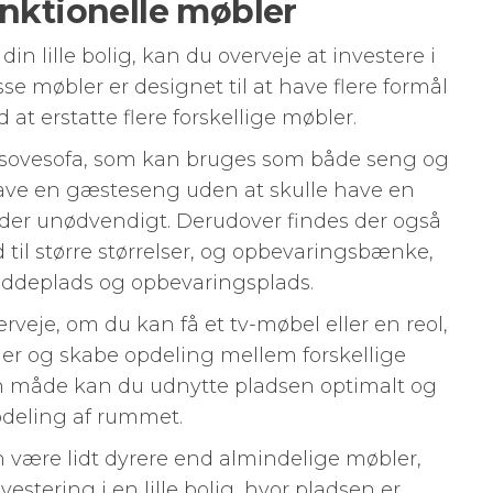
unktionelle møbler
din lille bolig, kan du overveje at investere i
se møbler er designet til at have flere formål
 at erstatte flere forskellige møbler.
sovesofa, som kan bruges som både seng og
ave en gæsteseng uden at skulle have en
lder unødvendigt. Derudover findes der også
 til større størrelser, og opbevaringsbænke,
ddeplads og opbevaringsplads.
rveje, om du kan få et tv-møbel eller en reol,
er og skabe opdeling mellem forskellige
den måde kan du udnytte pladsen optimalt og
pdeling af rummet.
n være lidt dyrere end almindelige møbler,
stering i en lille bolig, hvor pladsen er