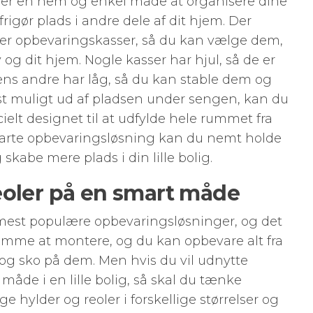
t er en nem og enkel måde at organisere dine
rigør plads i andre dele af dit hjem. Der
per opbevaringskasser, så du kan vælge dem,
v og dit hjem. Nogle kasser har hjul, så de er
ens andre har låg, så du kan stable dem og
st muligt ud af pladsen under sengen, kan du
ielt designet til at udfylde hele rummet fra
marte opbevaringsløsning kan du nemt holde
skabe mere plads i din lille bolig.
eoler på en smart måde
e mest populære opbevaringsløsninger, og det
emme at montere, og du kan opbevare alt fra
j og sko på dem. Men hvis du vil udnytte
måde i en lille bolig, så skal du tænke
ge hylder og reoler i forskellige størrelser og