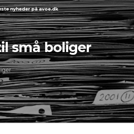
ste nyheder på avoe.dk
il små boliger
liger