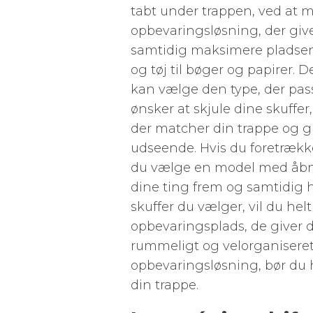
tabt under trappen, ved at m
opbevaringsløsning, der give
samtidig maksimere pladsen i
og tøj til bøger og papirer. D
kan vælge den type, der pass
ønsker at skjule dine skuffe
der matcher din trappe og
udseende. Hvis du foretrækk
du vælge en model med åbne 
dine ting frem og samtidig 
skuffer du vælger, vil du helt
opbevaringsplads, de giver di
rummeligt og velorganiseret.
opbevaringsløsning, bør du h
din trappe.