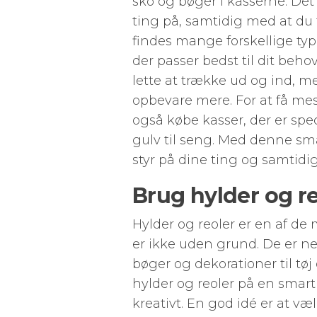
sko og bøger i kasserne. De
ting på, samtidig med at du f
findes mange forskellige ty
der passer bedst til dit beho
lette at trække ud og ind, m
opbevare mere. For at få me
også købe kasser, der er spec
gulv til seng. Med denne s
styr på dine ting og samtidig 
Brug hylder og r
Hylder og reoler er en af d
er ikke uden grund. De er n
bøger og dekorationer til tø
hylder og reoler på en smart 
kreativt. En god idé er at væl