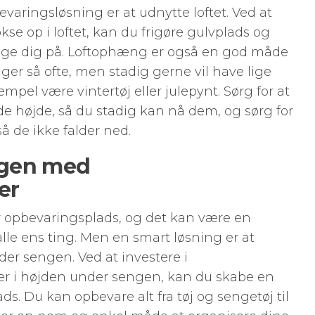
varingsløsning er at udnytte loftet. Ved at
se op i loftet, kan du frigøre gulvplads og
væge dig på. Loftophæng er også en god måde
ger så ofte, men stadig gerne vil have lige
pel være vintertøj eller julepynt. Sørg for at
 højde, så du stadig kan nå dem, og sørg for
 så de ikke falder ned.
ngen med
er
opbevaringsplads, og det kan være en
 alle ens ting. Men en smart løsning er at
er sengen. Ved at investere i
er i højden under sengen, kan du skabe en
s. Du kan opbevare alt fra tøj og sengetøj til