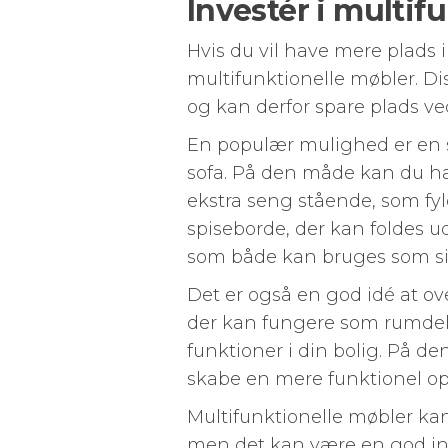
Investér i multif
Hvis du vil have mere plads i 
multifunktionelle møbler. Dis
og kan derfor spare plads ved
En populær mulighed er en 
sofa. På den måde kan du h
ekstra seng stående, som fy
spiseborde, der kan foldes ud
som både kan bruges som si
Det er også en god idé at ove
der kan fungere som rumdel
funktioner i din bolig. På 
skabe en mere funktionel o
Multifunktionelle møbler ka
men det kan være en god inve