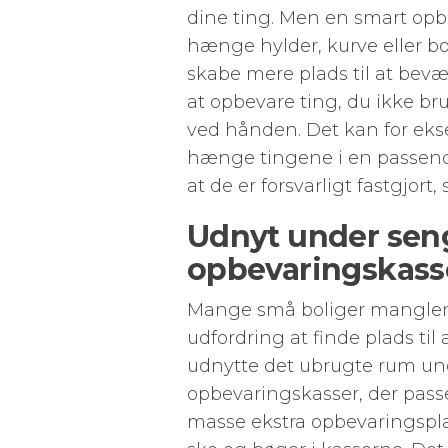
dine ting. Men en smart opbe
hænge hylder, kurve eller bok
skabe mere plads til at be
at opbevare ting, du ikke bru
ved hånden. Det kan for eksem
hænge tingene i en passende
at de er forsvarligt fastgjort,
Udnyt under se
opbevaringskass
Mange små boliger mangler 
udfordring at finde plads til
udnytte det ubrugte rum und
opbevaringskasser, der pass
masse ekstra opbevaringsplad